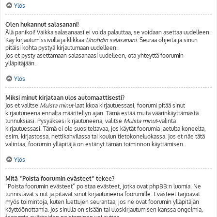
Ylös
Olen hukannut salasanani!
Älä panikoi! Vaikka salasanaasi ei voida palauttaa, se voidaan asettaa uudelleen.
Käy kirjautumissivulla ja klikkaa
Unohdin salasanani
. Seuraa ohjeita ja sinun
pitäisi kohta pystyä kirjautumaan uudelleen.
Jos et pysty asettamaan salasanaasi uudelleen, ota yhteyttä foorumin
ylläpitäjään.
Ylös
Miksi minut kirjataan ulos automaattisesti?
Jos et valitse
Muista minut
-laatikkoa kirjautuessasi, foorumi pitää sinut
kirjautuneena ennalta määritellyn ajan. Tämä estää muita väärinkäyttämästä
tunnuksiasi. Pysyäksesi kirjautuneena, valitse
Muista minut
-valinta
kirjautuessasi. Tämä ei ole suositeltavaa, jos käytät foorumia jaetulta koneelta,
esim. kirjastossa, nettikahvilassa tai koulun tietokoneluokassa. Jos et näe tätä
valintaa, foorumin ylläpitäjä on estänyt tämän toiminnon käyttämisen.
Ylös
Mitä “Poista foorumin evästeet” tekee?
“Poista foorumin evästeet” poistaa evästeet, jotka ovat phpBB:n luomia. Ne
tunnistavat sinut ja pitävät sinut kirjautuneena foorumille. Evästeet tarjoavat
myös toimintoja, kuten luettujen seurantaa, jos ne ovat foorumin ylläpitäjän
käyttöönottamia. Jos sinulla on sisään tai uloskirjautumisen kanssa ongelmia,