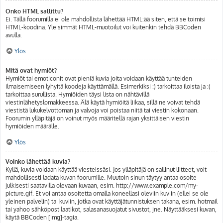
Onko HTML sallittu?
Ei. Tällä foorumilla ei ole mahdollista lähettää HTML:ää siten, että se toimisi
HTML-koodina. Yleisimmät HTML-muotoilut voi kuitenkin tehdä BBCoden
avulla.
Ylös
Mitä ovat hymiöt?
Hymiöt tai emoticonit ovat pieniä kuvia joita voidaan käyttää tunteiden
ilmaisemiseen lyhyitä koodeja käyttämällä. Esimerkiksi :) tarkoittaa iloista ja :(
tarkoittaa surullista. Hymiöiden täysi lista on nähtävillä
viestinlähetyslomakkeessa. Älä käytä hymiöitä liikaa, sillä ne voivat tehdä
viestistä lukukelvottoman ja valvoja voi poistaa niitä tai viestin kokonaan.
Foorumin ylläpitäjä on voinut myös määritellä rajan yksittäisen viestin
hymiöiden määrälle.
Ylös
Voinko lähettää kuvia?
Kyllä, kuvia voidaan käyttää viesteissäsi. Jos ylläpitäjä on sallinut liitteet, voit
mahdollisesti ladata kuvan foorumille. Muutoin sinun täytyy antaa osoite
julkisesti saatavilla olevaan kuvaan, esim. http://www.example.com/my-
picture.gif. Et voi antaa osoitetta omalla koneellasi oleviin kuviin (ellei se ole
yleinen palvelin) tai kuviin, jotka ovat käyttäjätunnistuksen takana, esim. hotmail
tai yahoo sähköpostilaatikot, salasanasuojatut sivustot, jne. Näyttääksesi kuvan,
käytä BBCoden [img]-tagia.