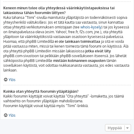
Keneen minun tulee olla yhteydessä väärinkäytöstapauksissa tai
lakiasioissa tähän foorumiin liittyen?
Kuka tahansa “Tiimi”-sivulla mainituista ylläpitäjistä on todennäköisesti sopiva
yhteyshenkilö valituksillesi. Jos et tätä kautta saa vastausta, sinun kannattaa
ottaa yhteyttä verkkotunnuksen omistajaan (tee
whois-kysely
) tai jos kyseessä
on ilmaispalvelussa oleva (esim. Yahoo!, free.fr, f2s.com, jne.), ota yhteyttä
ylläpitoon tai väärinkäytöksistä vastaavaan osastoon kyseisessä palvelussa.
Huomaa, että phpBB Limitedillä
ei ole lainkaan toimivaltaa
ja sitä ei voida
pitää vastuussa miten, missä tai kenen toimesta tämä foorumi on käytössä. Älä
ota yhteyttä phpBB Limitediin missään lakiasioissa
jotka eivät liity
phpBB.com-sivustoon tai pelkkään phpBB-sovellukseen itseensä. Jos lähetät
sähköpostia phpBB Limitedille
mistään kolmannen osapuolen
tämän
sovelluksen käytöstä, voit odottaa niukkasanaista vastausta, jos edes vastausta
lainkaan.
Ylös
Kuinka otan yhteyttä foorumin ylläpitäjään?
Kaikki foorumin käyttäjät voivat käyttää “Ota yhteyttä” -lomaketta, jos täämä
vaihtoehto on foorumin ylläpitäjän mahdollistama.
Foorumin käyttäjät voivat käyttää myös “Tiimi”-linkkiä.
Ylös
Hyppää