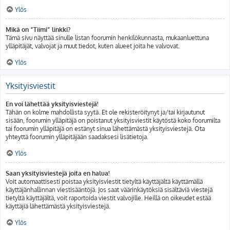
Ylös
Mikä on “Tiimi” linkki?
Tämä sivu näyttää sinulle listan foorumin henkilökunnasta, mukaanluettuna
ylläpitäjät, valvojat ja muut tiedot, kuten alueet joita he valvovat.
Ylös
Yksityisviestit
En voi lähettää yksityisviestejä!
Tähän on kolme mahdollista syytä. Et ole rekisteröitynyt ja/tai kirjautunut
sisään, foorumin ylläpitäjä on poistanut yksityisviestit käytöstä koko foorumilta
tai foorumin ylläpitäjä on estänyt sinua lähettämästä yksityisviestejä. Ota
yhteyttä foorumin ylläpitäjään saadaksesi lisätietoja.
Ylös
Saan yksityisviestejä joita en halua!
Voit automaattisesti poistaa yksityisviestit tietyltä käyttäjältä käyttämällä
käyttäjänhallinnan viestisääntöjä. Jos saat väärinkäytöksiä sisältäviä viestejä
tietyltä käyttäjältä, voit raportoida viestit valvojille. Heillä on oikeudet estää
käyttäjiä lähettämästä yksityisviestejä.
Ylös