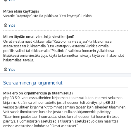
Miten etsin käyttäjiä?
Vieraile “Käyttäjät”-sivulla ja klikkaa “Etsi käyttäjä”-linkkiä.
Ylös
Miten löydän omat viestini ja viestiketjuni?
Omat viestisi näet klikkaamalla “Katso omia viestejäsi”-linkkiä omissa
asetuksissa tai klikkaamalla “Etsi käyttäjän viesteistä”-linkkiä omalla
profiilisivullasi tai klikkaamalla “Pikalinkit”-valikkoa foorumin ylälaidassa.
Etsiäksesi omia viestiketjuja, käytä tarkennettua hakua ja täytä sen hakuehdot
haluamallasi tavalla.
Ylös
Seuraaminen ja kirjanmerkit
Mikä ero on kirjanmerkillä ja tilaamisella?
phpBB 3.0 -versiossa aiheiden kirjanmerkit toimivat kuten internet-selaimen
kirjanmerkit. Sinua ei huomautettu jos aiheeseen tuli päivitys. phpBB 3.1 -
versiosta lähtien kirjanmerkit toimivat samaan tapaan kuin aiheiden tilaaminen.
Voit saada ilmoituksen kun aihe josta sinulla on kirjanmerkki päivittyy.
Tilaaminen puolestaan huomauttaa sinua kun aiheeseen tai foorumiin tulee
päivitys. Huomautusten asetukset ja tilausten asetukset voidaan määrittää
omissa asetuksissa kohdassa “Omat asetukset”.