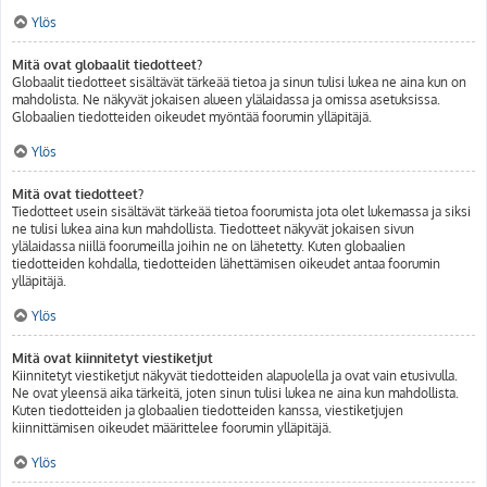
Ylös
Mitä ovat globaalit tiedotteet?
Globaalit tiedotteet sisältävät tärkeää tietoa ja sinun tulisi lukea ne aina kun on
mahdolista. Ne näkyvät jokaisen alueen ylälaidassa ja omissa asetuksissa.
Globaalien tiedotteiden oikeudet myöntää foorumin ylläpitäjä.
Ylös
Mitä ovat tiedotteet?
Tiedotteet usein sisältävät tärkeää tietoa foorumista jota olet lukemassa ja siksi
ne tulisi lukea aina kun mahdollista. Tiedotteet näkyvät jokaisen sivun
ylälaidassa niillä foorumeilla joihin ne on lähetetty. Kuten globaalien
tiedotteiden kohdalla, tiedotteiden lähettämisen oikeudet antaa foorumin
ylläpitäjä.
Ylös
Mitä ovat kiinnitetyt viestiketjut
Kiinnitetyt viestiketjut näkyvät tiedotteiden alapuolella ja ovat vain etusivulla.
Ne ovat yleensä aika tärkeitä, joten sinun tulisi lukea ne aina kun mahdollista.
Kuten tiedotteiden ja globaalien tiedotteiden kanssa, viestiketjujen
kiinnittämisen oikeudet määrittelee foorumin ylläpitäjä.
Ylös