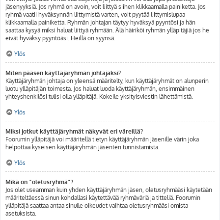
jäsenyyksiä. Jos ryhmä on avoin, voit liittyä siihen klikkaamalla painiketta. Jos
ryhmä vaatii hyväksynnän liittymistä varten, voit pyytää liittymislupaa
klikkaamalla painiketta. Ryhmän johtajan täytyy hyväksyä pyyntösi ja hän
saattaa kysyä miksi haluat liittyä ryhmään. Älä häiriköi ryhmän ylläpitäjiä jos he
eivät hyväksy pyyntöäsi. Heillä on syynsä.
Ylös
Miten pääsen käyttäjäryhmän johtajaksi?
Käyttäjäryhmän johtaja on yleensä määritelty, kun käyttäjäryhmät on alunperin
luotu ylläpitäjän toimesta. Jos haluat luoda käyttäjäryhmän, ensimmäinen
yhteyshenkilösi tulisi olla ylläpitäjä. Kokeile yksityisviestin lähettämistä.
Ylös
Miksi jotkut käyttäjäryhmät näkyvät eri väreillä?
Foorumin ylläpitäjä voi määritellä tietyn käyttäjäryhmän jäsenille värin joka
helpottaa kyseisen käyttäjäryhmän jäsenten tunnistamista.
Ylös
Mikä on “oletusryhmä”?
Jos olet useamman kuin yhden käyttäjäryhmän jäsen, oletusryhmääsi käytetään
määriteltäessä sinun kohdallasi käytettävää ryhmäväriä ja titteliä. Foorumin
ylläpitäjä saattaa antaa sinulle oikeudet vaihtaa oletusryhmääsi omista
asetuksista.