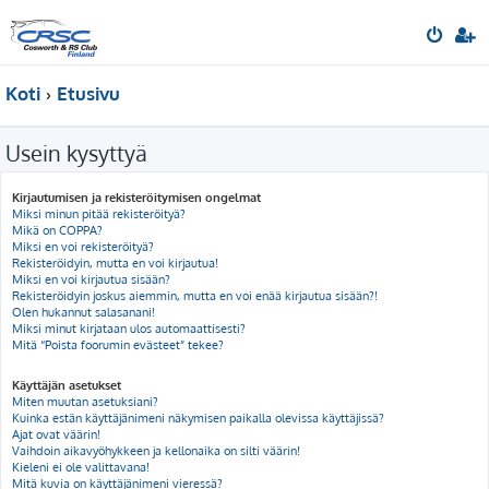
Koti
Etusivu
Usein kysyttyä
Kirjautumisen ja rekisteröitymisen ongelmat
Miksi minun pitää rekisteröityä?
Mikä on COPPA?
Miksi en voi rekisteröityä?
Rekisteröidyin, mutta en voi kirjautua!
Miksi en voi kirjautua sisään?
Rekisteröidyin joskus aiemmin, mutta en voi enää kirjautua sisään?!
Olen hukannut salasanani!
Miksi minut kirjataan ulos automaattisesti?
Mitä “Poista foorumin evästeet” tekee?
Käyttäjän asetukset
Miten muutan asetuksiani?
Kuinka estän käyttäjänimeni näkymisen paikalla olevissa käyttäjissä?
Ajat ovat väärin!
Vaihdoin aikavyöhykkeen ja kellonaika on silti väärin!
Kieleni ei ole valittavana!
Mitä kuvia on käyttäjänimeni vieressä?