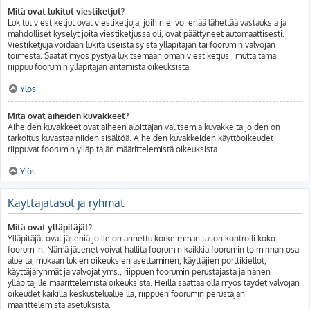
Mitä ovat lukitut viestiketjut?
Lukitut viestiketjut ovat viestiketjuja, joihin ei voi enää lähettää vastauksia ja
mahdolliset kyselyt joita viestiketjussa oli, ovat päättyneet automaattisesti.
Viestiketjuja voidaan lukita useista syistä ylläpitäjän tai foorumin valvojan
toimesta. Saatat myös pystyä lukitsemaan oman viestiketjusi, mutta tämä
riippuu foorumin ylläpitäjän antamista oikeuksista.
Ylös
Mitä ovat aiheiden kuvakkeet?
Aiheiden kuvakkeet ovat aiheen aloittajan valitsemia kuvakkeita joiden on
tarkoitus kuvastaa niiden sisältöä. Aiheiden kuvakkeiden käyttöoikeudet
riippuvat foorumin ylläpitäjän määrittelemistä oikeuksista.
Ylös
Käyttäjätasot ja ryhmät
Mitä ovat ylläpitäjät?
Ylläpitäjät ovat jäseniä joille on annettu korkeimman tason kontrolli koko
foorumiin. Nämä jäsenet voivat hallita foorumin kaikkia foorumin toiminnan osa-
alueita, mukaan lukien oikeuksien asettaminen, käyttäjien porttikiellot,
käyttäjäryhmät ja valvojat yms., riippuen foorumin perustajasta ja hänen
ylläpitäjille määrittelemistä oikeuksista. Heillä saattaa olla myös täydet valvojan
oikeudet kaikilla keskustelualueilla, riippuen foorumin perustajan
määrittelemistä asetuksista.