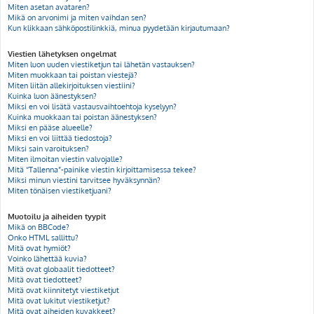
Miten asetan avataren?
Mikä on arvonimi ja miten vaihdan sen?
Kun klikkaan sähköpostilinkkiä, minua pyydetään kirjautumaan?
Viestien lähetyksen ongelmat
Miten luon uuden viestiketjun tai lähetän vastauksen?
Miten muokkaan tai poistan viestejä?
Miten liitän allekirjoituksen viestiini?
Kuinka luon äänestyksen?
Miksi en voi lisätä vastausvaihtoehtoja kyselyyn?
Kuinka muokkaan tai poistan äänestyksen?
Miksi en pääse alueelle?
Miksi en voi liittää tiedostoja?
Miksi sain varoituksen?
Miten ilmoitan viestin valvojalle?
Mitä “Tallenna”-painike viestin kirjoittamisessa tekee?
Miksi minun viestini tarvitsee hyväksynnän?
Miten tönäisen viestiketjuani?
Muotoilu ja aiheiden tyypit
Mikä on BBCode?
Onko HTML sallittu?
Mitä ovat hymiöt?
Voinko lähettää kuvia?
Mitä ovat globaalit tiedotteet?
Mitä ovat tiedotteet?
Mitä ovat kiinnitetyt viestiketjut
Mitä ovat lukitut viestiketjut?
Mitä ovat aiheiden kuvakkeet?