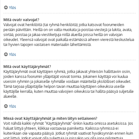
Ylös
Mitä ovatr valvojat?
Valvojat ovat henkilöitä (tai ryhmä henkilöitä) jotka katsovat foorumeiden
perään päivittäin. Heillä on on valta muokata ja poistaa viestejä ja lukita, avata,
siirtää, poistaa ja jakaa viestiketjuja niillä alueilla joissa heillä on valvojan
oikeudet. Yleensä valvojat ovat paikalla estämässä aiheen vierestä keskustelua
tai hyvien tapojen vastaisen materiaalin lähettämistä.
Ylös
Mitä ovat käyttäjäryhmät?
Käyttäjäryhmät ovat käyttäjien ryhmiä, jotka jakavat yhteisön hallittaviin osiin,
joiden kanssa foorumin ylläpitäjät voivat toimia. Jokainen käyttäjä voi kuulua
useisiin ryhmiin ja jokaiselle ryhmälle voidaan määritellä yksilölliset oikeudet.
Tämä tarjoaa ylläpitäjille helpon tavan muuttaa käyttäjien oikeuksia useille
käyttäjille kerralla, kuten muuttaa valvojien oikeuksia tai hallita pääsyä suljetulle
alueelle.
Ylös
Missä ovat käyttäjäryhmät ja miten liityn sellaiseen?
Voit nähdä kaikki ryhmät “Käyttäjäryhmät”-linkin kautta omissa asetuksissa. Jos
haluat liittyä yhteen, klikkaa vastaavaa painiketta. Kaikissa ryhmissä ei
kuitenkaan ole vapaata pääsyä. Jotkut ryhmät vaativat hyväksynnän ennen kuin
voit liittyä. Jotkut voivat olla suljettuja ja joissakin voi olla jopa piilotettuja