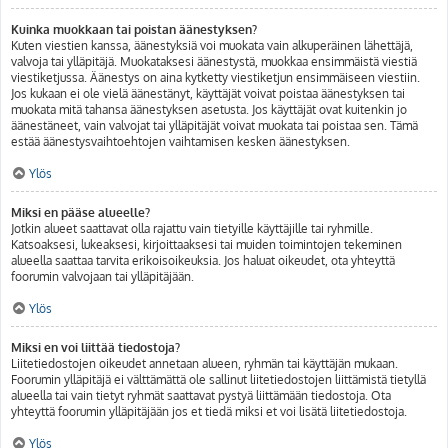
Kuinka muokkaan tai poistan äänestyksen?
Kuten viestien kanssa, äänestyksiä voi muokata vain alkuperäinen lähettäjä,
valvoja tai ylläpitäjä. Muokataksesi äänestystä, muokkaa ensimmäistä viestiä
viestiketjussa. Äänestys on aina kytketty viestiketjun ensimmäiseen viestiin.
Jos kukaan ei ole vielä äänestänyt, käyttäjät voivat poistaa äänestyksen tai
muokata mitä tahansa äänestyksen asetusta. Jos käyttäjät ovat kuitenkin jo
äänestäneet, vain valvojat tai ylläpitäjät voivat muokata tai poistaa sen. Tämä
estää äänestysvaihtoehtojen vaihtamisen kesken äänestyksen.
Ylös
Miksi en pääse alueelle?
Jotkin alueet saattavat olla rajattu vain tietyille käyttäjille tai ryhmille.
Katsoaksesi, lukeaksesi, kirjoittaaksesi tai muiden toimintojen tekeminen
alueella saattaa tarvita erikoisoikeuksia. Jos haluat oikeudet, ota yhteyttä
foorumin valvojaan tai ylläpitäjään.
Ylös
Miksi en voi liittää tiedostoja?
Liitetiedostojen oikeudet annetaan alueen, ryhmän tai käyttäjän mukaan.
Foorumin ylläpitäjä ei välttämättä ole sallinut liitetiedostojen liittämistä tietyllä
alueella tai vain tietyt ryhmät saattavat pystyä liittämään tiedostoja. Ota
yhteyttä foorumin ylläpitäjään jos et tiedä miksi et voi lisätä liitetiedostoja.
Ylös