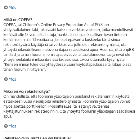
Ylös
Mikä on COPPA?
COPPA, tai Children’s Online Privacy Protection Act of 1998, on
yhdysvaltalainen laki, joka vaatii kaikkien verkkosivustojen, jotka mahdollisesti
keräävät alle 13-vuotiailta tietoja, hankkia huoltajan kirjallisen luvan tietojen
keräämiseen alle 13-vuotiaalta. Jos olet epävarma koskeeko tämä sinua
rekisteröityvänä käyttäjänä tai verkkosivua jolle olet rekisteröitymässä, ota
yhteyttä oikeudelliseen neuvonantajaan saadaksesi apua. Huomaa, että phpBB
Limited ja tämän foorumin omistajat eivät voi antaa lakineuvontaa ja eivät ole
yhteyshenkilöitä minkäänlaisissa lakiasioissa, lukuunottamatta kysymystä
“Keneen minun tulee olla yhteydessä väärinkäytöstapauksissa tai lakiasioissa
tähän foorumiin liittyen?”.
Ylös
Miksi en voi rekisteröityä?
On mahdollista, että foorumin ylläpitäjä on poistanut rekisteröinnin käytöstä
estääkseen uusia vierailijoita rekisteröitymästä. Foorumin ylläpitäjä on voinut
myös asettaa porttikiellon IP-osoitteellesi tai estänyt valitsemasi
käyttäjätunnuksen rekisteröinnin. Ota yhteyttä foorumin ylläpitäjään saadaksesi
apua.
Ylös
Rekisteröidyin, mutta en voi kirjautua!