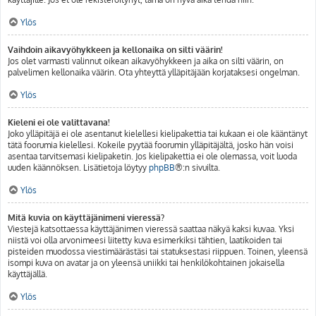
Ylös
Vaihdoin aikavyöhykkeen ja kellonaika on silti väärin!
Jos olet varmasti valinnut oikean aikavyöhykkeen ja aika on silti väärin, on
palvelimen kellonaika väärin. Ota yhteyttä ylläpitäjään korjataksesi ongelman.
Ylös
Kieleni ei ole valittavana!
Joko ylläpitäjä ei ole asentanut kielellesi kielipakettia tai kukaan ei ole kääntänyt
tätä foorumia kielellesi. Kokeile pyytää foorumin ylläpitäjältä, josko hän voisi
asentaa tarvitsemasi kielipaketin. Jos kielipakettia ei ole olemassa, voit luoda
uuden käännöksen. Lisätietoja löytyy
phpBB
®:n sivuilta.
Ylös
Mitä kuvia on käyttäjänimeni vieressä?
Viestejä katsottaessa käyttäjänimen vieressä saattaa näkyä kaksi kuvaa. Yksi
niistä voi olla arvonimeesi liitetty kuva esimerkiksi tähtien, laatikoiden tai
pisteiden muodossa viestimäärästäsi tai statuksestasi riippuen. Toinen, yleensä
isompi kuva on avatar ja on yleensä uniikki tai henkilökohtainen jokaisella
käyttäjällä.
Ylös