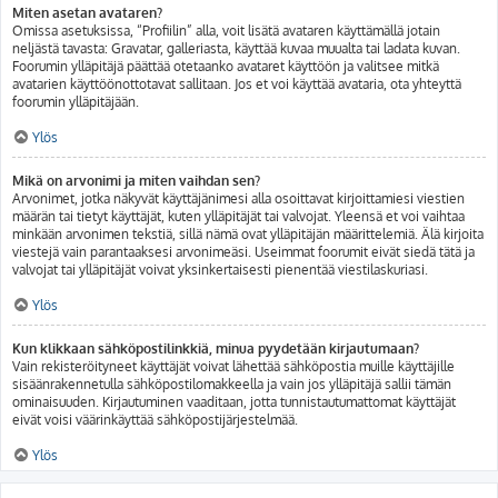
Miten asetan avataren?
Omissa asetuksissa, “Profiilin” alla, voit lisätä avataren käyttämällä jotain
neljästä tavasta: Gravatar, galleriasta, käyttää kuvaa muualta tai ladata kuvan.
Foorumin ylläpitäjä päättää otetaanko avataret käyttöön ja valitsee mitkä
avatarien käyttöönottotavat sallitaan. Jos et voi käyttää avataria, ota yhteyttä
foorumin ylläpitäjään.
Ylös
Mikä on arvonimi ja miten vaihdan sen?
Arvonimet, jotka näkyvät käyttäjänimesi alla osoittavat kirjoittamiesi viestien
määrän tai tietyt käyttäjät, kuten ylläpitäjät tai valvojat. Yleensä et voi vaihtaa
minkään arvonimen tekstiä, sillä nämä ovat ylläpitäjän määrittelemiä. Älä kirjoita
viestejä vain parantaaksesi arvonimeäsi. Useimmat foorumit eivät siedä tätä ja
valvojat tai ylläpitäjät voivat yksinkertaisesti pienentää viestilaskuriasi.
Ylös
Kun klikkaan sähköpostilinkkiä, minua pyydetään kirjautumaan?
Vain rekisteröityneet käyttäjät voivat lähettää sähköpostia muille käyttäjille
sisäänrakennetulla sähköpostilomakkeella ja vain jos ylläpitäjä sallii tämän
ominaisuuden. Kirjautuminen vaaditaan, jotta tunnistautumattomat käyttäjät
eivät voisi väärinkäyttää sähköpostijärjestelmää.
Ylös