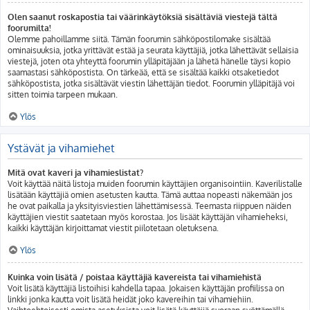
Olen saanut roskapostia tai väärinkäytöksiä sisältäviä viestejä tältä
foorumilta!
Olemme pahoillamme siitä. Tämän foorumin sähköpostilomake sisältää
ominaisuuksia, jotka yrittävät estää ja seurata käyttäjiä, jotka lähettävät sellaisia
viestejä, joten ota yhteyttä foorumin ylläpitäjään ja lähetä hänelle täysi kopio
saamastasi sähköpostista. On tärkeää, että se sisältää kaikki otsaketiedot
sähköpostista, jotka sisältävät viestin lähettäjän tiedot. Foorumin ylläpitäjä voi
sitten toimia tarpeen mukaan.
Ylös
Ystävät ja vihamiehet
Mitä ovat kaveri ja vihamieslistat?
Voit käyttää näitä listoja muiden foorumin käyttäjien organisointiin. Kaverilistalle
lisätään käyttäjiä omien asetusten kautta. Tämä auttaa nopeasti näkemään jos
he ovat paikalla ja yksityisviestien lähettämisessä. Teemasta riippuen näiden
käyttäjien viestit saatetaan myös korostaa. Jos lisäät käyttäjän vihamieheksi,
kaikki käyttäjän kirjoittamat viestit piilotetaan oletuksena.
Ylös
Kuinka voin lisätä / poistaa käyttäjiä kavereista tai vihamiehistä
Voit lisätä käyttäjiä listoihisi kahdella tapaa. Jokaisen käyttäjän profiilissa on
linkki jonka kautta voit lisätä heidät joko kavereihin tai vihamiehiin.