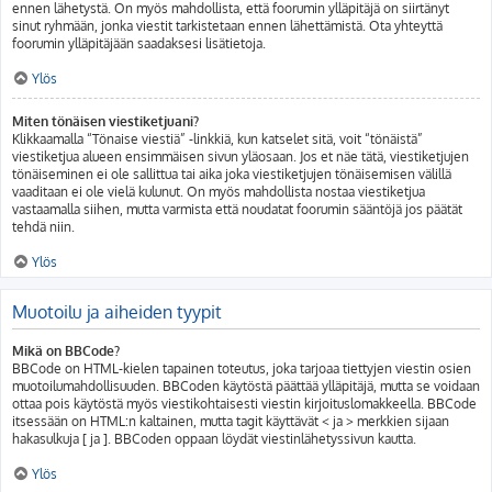
ennen lähetystä. On myös mahdollista, että foorumin ylläpitäjä on siirtänyt
sinut ryhmään, jonka viestit tarkistetaan ennen lähettämistä. Ota yhteyttä
foorumin ylläpitäjään saadaksesi lisätietoja.
Ylös
Miten tönäisen viestiketjuani?
Klikkaamalla “Tönaise viestiä” -linkkiä, kun katselet sitä, voit “tönäistä”
viestiketjua alueen ensimmäisen sivun yläosaan. Jos et näe tätä, viestiketjujen
tönäiseminen ei ole sallittua tai aika joka viestiketjujen tönäisemisen välillä
vaaditaan ei ole vielä kulunut. On myös mahdollista nostaa viestiketjua
vastaamalla siihen, mutta varmista että noudatat foorumin sääntöjä jos päätät
tehdä niin.
Ylös
Muotoilu ja aiheiden tyypit
Mikä on BBCode?
BBCode on HTML-kielen tapainen toteutus, joka tarjoaa tiettyjen viestin osien
muotoilumahdollisuuden. BBCoden käytöstä päättää ylläpitäjä, mutta se voidaan
ottaa pois käytöstä myös viestikohtaisesti viestin kirjoituslomakkeella. BBCode
itsessään on HTML:n kaltainen, mutta tagit käyttävät < ja > merkkien sijaan
hakasulkuja [ ja ]. BBCoden oppaan löydät viestinlähetyssivun kautta.
Ylös