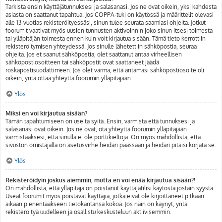
Tarkista ensin käyttäjätunnuksesi ja salasanasi. Jos ne ovat oikein, yksi kahdesta
asiasta on saattanut tapahtua. Jos COPPA-tuki on käytössä ja määrittelit olevasi
alle 13-vuotias rekisteröityessäsi, sinun tulee seurata saamiasi ohjeita. Jotkut
foorumit vaativat myös uusien tunnusten aktivoinnin joko sinun itsesi toimesta
tai ylläpitäjän toimesta ennen kuin voit kirjautua sisään. Tämä tieto kerrottiin
rekisteröitymisen yhteydessä. Jos sinulle lähetettiin sähköpostia, seuraa
ohjeita. Jos et saanut sähköpostia, olet saattanut antaa virheellisen
sähköpostiosoitteen tai sähköpostit ovat saattaneet jäädä
roskapostisuodattimeen. Jos olet varma, että antamasi sähköpostiosoite oli
oikein, yritä ottaa yhteyttä foorumin ylläpitäjään.
Ylös
Miksi en voi kirjautua sisään?
Tämän tapahtumiseen on useita syitä. Ensin, varmista että tunnuksesi ja
salasanasi ovat oikein. Jos ne ovat, ota yhteyttä foorumin ylläpitäjään
varmistaaksesi, että sinulla ei ole porttikieltoja. On myös mahdollista, että
sivuston omistajalla on asetusvirhe heidän päässään ja heidän pitäisi korjata se.
Ylös
Rekisteröidyin joskus aiemmin, mutta en voi enää kirjautua sisään?!
On mahdollista, että ylläpitäjä on poistanut käyttäjätilisi käytöstä jostain syystä.
Useat foorumit myös poistavat käyttäjiä, jotka eivät ole kirjoittaneet pitkään
aikaan pienentääkseen tietokantansa kokoa. Jos näin on käynyt, yritä
rekisteröityä uudelleen ja osallistu keskusteluun aktiivisemmin.