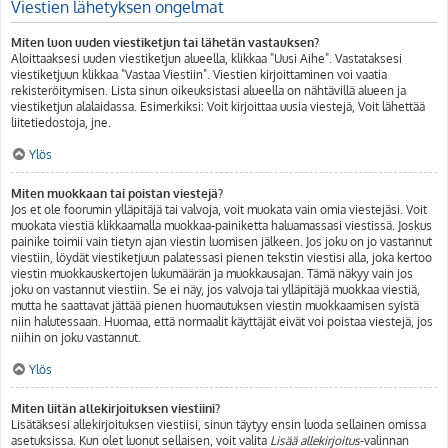
Viestien lähetyksen ongelmat
Miten luon uuden viestiketjun tai lähetän vastauksen?
Aloittaaksesi uuden viestiketjun alueella, klikkaa "Uusi Aihe". Vastataksesi
viestiketjuun klikkaa "Vastaa Viestiin". Viestien kirjoittaminen voi vaatia
rekisteröitymisen. Lista sinun oikeuksistasi alueella on nähtävillä alueen ja
viestiketjun alalaidassa. Esimerkiksi: Voit kirjoittaa uusia viestejä, Voit lähettää
liitetiedostoja, jne.
Ylös
Miten muokkaan tai poistan viestejä?
Jos et ole foorumin ylläpitäjä tai valvoja, voit muokata vain omia viestejäsi. Voit
muokata viestiä klikkaamalla muokkaa-painiketta haluamassasi viestissä. Joskus
painike toimii vain tietyn ajan viestin luomisen jälkeen. Jos joku on jo vastannut
viestiin, löydät viestiketjuun palatessasi pienen tekstin viestisi alla, joka kertoo
viestin muokkauskertojen lukumäärän ja muokkausajan. Tämä näkyy vain jos
joku on vastannut viestiin. Se ei näy, jos valvoja tai ylläpitäjä muokkaa viestiä,
mutta he saattavat jättää pienen huomautuksen viestin muokkaamisen syistä
niin halutessaan. Huomaa, että normaalit käyttäjät eivät voi poistaa viestejä, jos
niihin on joku vastannut.
Ylös
Miten liitän allekirjoituksen viestiini?
Lisätäksesi allekirjoituksen viestiisi, sinun täytyy ensin luoda sellainen omissa
asetuksissa. Kun olet luonut sellaisen, voit valita
Lisää allekirjoitus
-valinnan