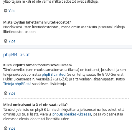
ylläpitäjään mikäli et ole varma mitkä tiedostot ovat sallittuja..
Ylös
Mistä löydän lähettämäni liitetiedostot?
Nähdäksesi listan liitetiedostoistasi, mene omiin asetuksiin ja seuraa linkkejä
liitetiedostot-osioon.
Ylös
phpBB -asiat
Kuka kirjoitti tämän foorumisovelluksen?
Tämä sovellus (sen muokkaamattomassa tilassa) on tuottanut, julkaissut ja sen
tekijänoikeudet omistaa
phpBB Limited
. Se on tehty saataville GNU General
Public Licensenssin, versiolla 2 (GPL-2.0) ja sitä voidaan jakaa vapaasti. Katso
Tietoja phpBB:stä
saadaksesi lisätietoja.
Ylös
Miksi ominaisuutta X ei ole saatavilla?
Tämä ohjelmisto on phpBB Limitedin kirjoittama ja lisensoima. Jos uskot, että
ominaisuus tulisi lisätä, vieraile
phpBB ideakeskuksessa
, jossa voit äänestää
olemassa olevia ideoita tai lähettää uuden.
Ylös