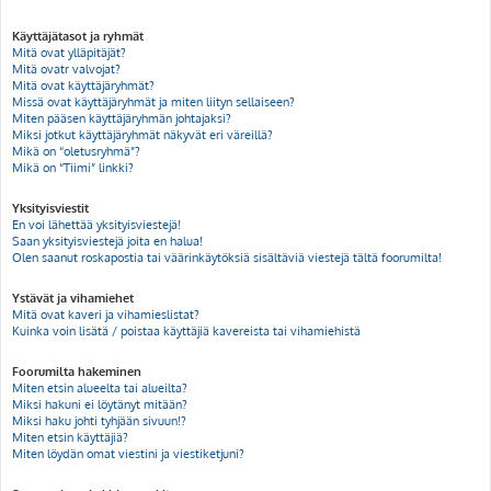
Käyttäjätasot ja ryhmät
Mitä ovat ylläpitäjät?
Mitä ovatr valvojat?
Mitä ovat käyttäjäryhmät?
Missä ovat käyttäjäryhmät ja miten liityn sellaiseen?
Miten pääsen käyttäjäryhmän johtajaksi?
Miksi jotkut käyttäjäryhmät näkyvät eri väreillä?
Mikä on “oletusryhmä”?
Mikä on “Tiimi” linkki?
Yksityisviestit
En voi lähettää yksityisviestejä!
Saan yksityisviestejä joita en halua!
Olen saanut roskapostia tai väärinkäytöksiä sisältäviä viestejä tältä foorumilta!
Ystävät ja vihamiehet
Mitä ovat kaveri ja vihamieslistat?
Kuinka voin lisätä / poistaa käyttäjiä kavereista tai vihamiehistä
Foorumilta hakeminen
Miten etsin alueelta tai alueilta?
Miksi hakuni ei löytänyt mitään?
Miksi haku johti tyhjään sivuun!?
Miten etsin käyttäjiä?
Miten löydän omat viestini ja viestiketjuni?