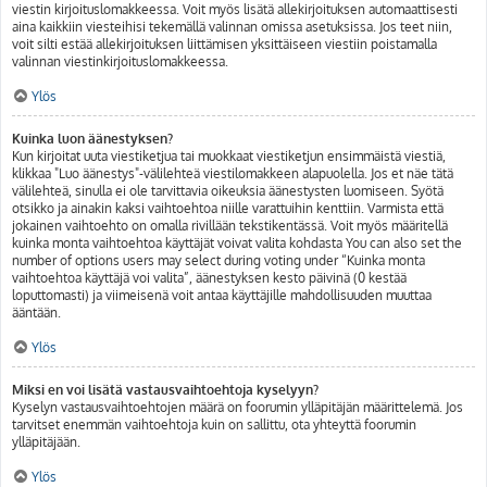
viestin kirjoituslomakkeessa. Voit myös lisätä allekirjoituksen automaattisesti
aina kaikkiin viesteihisi tekemällä valinnan omissa asetuksissa. Jos teet niin,
voit silti estää allekirjoituksen liittämisen yksittäiseen viestiin poistamalla
valinnan viestinkirjoituslomakkeessa.
Ylös
Kuinka luon äänestyksen?
Kun kirjoitat uuta viestiketjua tai muokkaat viestiketjun ensimmäistä viestiä,
klikkaa "Luo äänestys"-välilehteä viestilomakkeen alapuolella. Jos et näe tätä
välilehteä, sinulla ei ole tarvittavia oikeuksia äänestysten luomiseen. Syötä
otsikko ja ainakin kaksi vaihtoehtoa niille varattuihin kenttiin. Varmista että
jokainen vaihtoehto on omalla rivillään tekstikentässä. Voit myös määritellä
kuinka monta vaihtoehtoa käyttäjät voivat valita kohdasta You can also set the
number of options users may select during voting under “Kuinka monta
vaihtoehtoa käyttäjä voi valita”, äänestyksen kesto päivinä (0 kestää
loputtomasti) ja viimeisenä voit antaa käyttäjille mahdollisuuden muuttaa
ääntään.
Ylös
Miksi en voi lisätä vastausvaihtoehtoja kyselyyn?
Kyselyn vastausvaihtoehtojen määrä on foorumin ylläpitäjän määrittelemä. Jos
tarvitset enemmän vaihtoehtoja kuin on sallittu, ota yhteyttä foorumin
ylläpitäjään.
Ylös