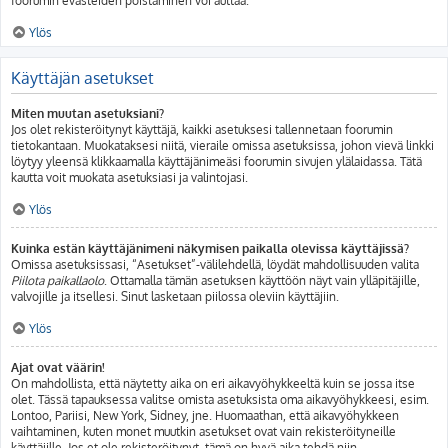
foorumin evästeiden poistaminen voi auttaa.
Ylös
Käyttäjän asetukset
Miten muutan asetuksiani?
Jos olet rekisteröitynyt käyttäjä, kaikki asetuksesi tallennetaan foorumin
tietokantaan. Muokataksesi niitä, vieraile omissa asetuksissa, johon vievä linkki
löytyy yleensä klikkaamalla käyttäjänimeäsi foorumin sivujen ylälaidassa. Tätä
kautta voit muokata asetuksiasi ja valintojasi.
Ylös
Kuinka estän käyttäjänimeni näkymisen paikalla olevissa käyttäjissä?
Omissa asetuksissasi, “Asetukset”-välilehdellä, löydät mahdollisuuden valita
Piilota paikallaolo
. Ottamalla tämän asetuksen käyttöön näyt vain ylläpitäjille,
valvojille ja itsellesi. Sinut lasketaan piilossa oleviin käyttäjiin.
Ylös
Ajat ovat väärin!
On mahdollista, että näytetty aika on eri aikavyöhykkeeltä kuin se jossa itse
olet. Tässä tapauksessa valitse omista asetuksista oma aikavyöhykkeesi, esim.
Lontoo, Pariisi, New York, Sidney, jne. Huomaathan, että aikavyöhykkeen
vaihtaminen, kuten monet muutkin asetukset ovat vain rekisteröityneille
käyttäjille. Jos et ole rekisteröitynyt, tämä on hyvä aika tehdä niin.