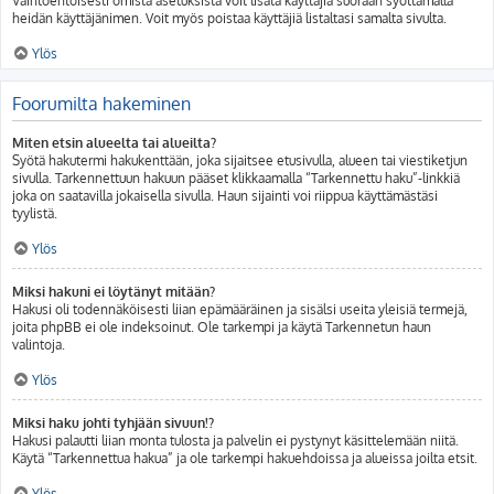
Vaihtoehtoisesti omista asetuksista voit lisätä käyttäjiä suoraan syöttämällä
heidän käyttäjänimen. Voit myös poistaa käyttäjiä listaltasi samalta sivulta.
Ylös
Foorumilta hakeminen
Miten etsin alueelta tai alueilta?
Syötä hakutermi hakukenttään, joka sijaitsee etusivulla, alueen tai viestiketjun
sivulla. Tarkennettuun hakuun pääset klikkaamalla “Tarkennettu haku”-linkkiä
joka on saatavilla jokaisella sivulla. Haun sijainti voi riippua käyttämästäsi
tyylistä.
Ylös
Miksi hakuni ei löytänyt mitään?
Hakusi oli todennäköisesti liian epämääräinen ja sisälsi useita yleisiä termejä,
joita phpBB ei ole indeksoinut. Ole tarkempi ja käytä Tarkennetun haun
valintoja.
Ylös
Miksi haku johti tyhjään sivuun!?
Hakusi palautti liian monta tulosta ja palvelin ei pystynyt käsittelemään niitä.
Käytä “Tarkennettua hakua” ja ole tarkempi hakuehdoissa ja alueissa joilta etsit.
Ylös