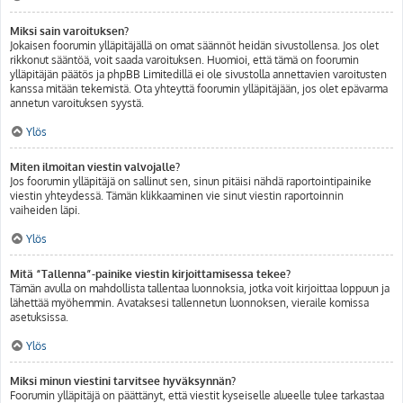
Miksi sain varoituksen?
Jokaisen foorumin ylläpitäjällä on omat säännöt heidän sivustollensa. Jos olet
rikkonut sääntöä, voit saada varoituksen. Huomioi, että tämä on foorumin
ylläpitäjän päätös ja phpBB Limitedillä ei ole sivustolla annettavien varoitusten
kanssa mitään tekemistä. Ota yhteyttä foorumin ylläpitäjään, jos olet epävarma
annetun varoituksen syystä.
Ylös
Miten ilmoitan viestin valvojalle?
Jos foorumin ylläpitäjä on sallinut sen, sinun pitäisi nähdä raportointipainike
viestin yhteydessä. Tämän klikkaaminen vie sinut viestin raportoinnin
vaiheiden läpi.
Ylös
Mitä “Tallenna”-painike viestin kirjoittamisessa tekee?
Tämän avulla on mahdollista tallentaa luonnoksia, jotka voit kirjoittaa loppuun ja
lähettää myöhemmin. Avataksesi tallennetun luonnoksen, vieraile komissa
asetuksissa.
Ylös
Miksi minun viestini tarvitsee hyväksynnän?
Foorumin ylläpitäjä on päättänyt, että viestit kyseiselle alueelle tulee tarkastaa