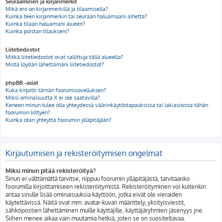
Seuraaminen ja kirjanmerkit
Mikä ero on kirjanmerkillä ja tilaamisella?
Kuinka teen kirjanmerkin tai seuraan haluamaani aihetta?
Kuinka tilaan haluamani alueen?
Kuinka poistan tilaukseni?
Liitetiedostot
Mitkä liitetiedostot ovat sallittuja tällä alueella?
Mistä löydän lähettämäni liitetiedostot?
phpBB -asiat
Kuka kirjoitti tämän foorumisovelluksen?
Miksi ominaisuutta X ei ole saatavilla?
Keneen minun tulee olla yhteydessä väärinkäytöstapauksissa tai lakiasioissa tähän
foorumiin liittyen?
Kuinka otan yhteyttä foorumin ylläpitäjään?
Kirjautumisen ja rekisteröitymisen ongelmat
Miksi minun pitää rekisteröityä?
Sinun ei välttämättä tarvitse, riippuu foorumin ylläpitäjästä, tarvitaanko
foorumilla kirjoittamiseen rekisteröitymistä. Rekisteröityminen voi kuitenkin
antaa sinulle lisää ominaisuuksia käyttöön, jotka eivät ole vieraiden
käytettävissä. Näitä ovat mm. avatar-kuvan määrittely, yksityisviestit,
sähköpostien lähettäminen muille käyttäjille, käyttäjäryhmien jäsenyys jne.
Siihen menee aikaa vain muutamia hetkiä, joten se on suositeltavaa.