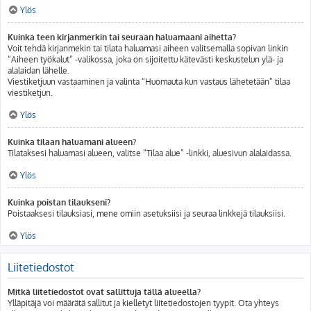
Ylös
Kuinka teen kirjanmerkin tai seuraan haluamaani aihetta?
Voit tehdä kirjanmekin tai tilata haluamasi aiheen valitsemalla sopivan linkin
“Aiheen työkalut” -valikossa, joka on sijoitettu kätevästi keskustelun ylä- ja
alalaidan lähelle.
Viestiketjuun vastaaminen ja valinta “Huomauta kun vastaus lähetetään” tilaa
viestiketjun.
Ylös
Kuinka tilaan haluamani alueen?
Tilataksesi haluamasi alueen, valitse “Tilaa alue” -linkki, aluesivun alalaidassa.
Ylös
Kuinka poistan tilaukseni?
Poistaaksesi tilauksiasi, mene omiin asetuksiisi ja seuraa linkkejä tilauksiisi.
Ylös
Liitetiedostot
Mitkä liitetiedostot ovat sallittuja tällä alueella?
Ylläpitäjä voi määrätä sallitut ja kielletyt liitetiedostojen tyypit. Ota yhteys