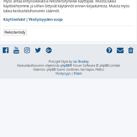
myös antaa erityisoikeuksia rekisteröityneille käyttäjille. Muista lukea
käyttöehtomme ja siihen liittyvät käytännöt ennen kirjautumista. Muista myös
lukea keskustelufoorumin säännöt.
Käyttöehdot
|
Yksityisyyden suoja
Rekisteröidy
ProLight Style by
Ian Bradley
Keskustelufoorumin ohjelmisto
phpBB
® Forum Software © phpBB Limited
Käännös: phpBB Suomi (lurttinen, harritapio, Pettis)
Yksityisyys
|
Ehdot