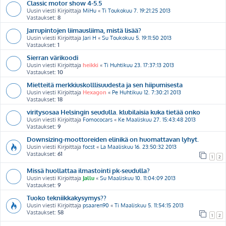
Classic motor show 4-5.5
Uusin viesti Kirjoittaja
MiHu
«
Ti Toukokuu 7. 19:21:25 2013
Vastaukset:
8
Jarrupintojen liimausliima, mistä lisää?
Uusin viesti Kirjoittaja
Jari H
«
Su Toukokuu 5. 19:11:50 2013
Vastaukset:
1
Sierran värikoodi
Uusin viesti Kirjoittaja
heikki
«
Ti Huhtikuu 23. 17:37:13 2013
Vastaukset:
10
Mietteitä merkkiuskolllisuudesta ja sen hiipumisesta
Uusin viesti Kirjoittaja
Hexagon
«
Pe Huhtikuu 12. 7:30:21 2013
Vastaukset:
18
viritysosaa Helsingin seudulla. klubilaisia kuka tietää onko
Uusin viesti Kirjoittaja
Fomococars
«
Ke Maaliskuu 27. 15:43:48 2013
Vastaukset:
9
Downsizing-moottoreiden elinikä on huomattavan lyhyt.
Uusin viesti Kirjoittaja
focst
«
La Maaliskuu 16. 23:50:32 2013
Vastaukset:
61
1
2
Missä huollattaa ilmastointi pk-seudulla?
Uusin viesti Kirjoittaja
Jallu
«
Su Maaliskuu 10. 11:04:09 2013
Vastaukset:
9
Tuoko tekniikkakysymys??
Uusin viesti Kirjoittaja
psaaren90
«
Ti Maaliskuu 5. 11:54:15 2013
Vastaukset:
58
1
2