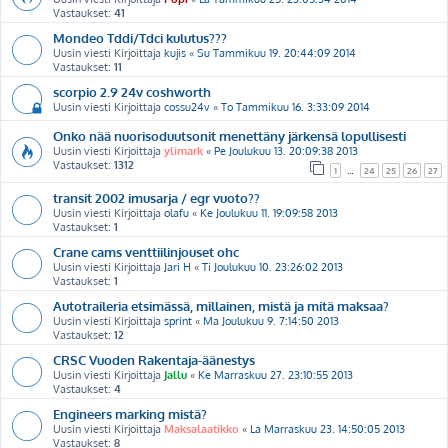
Vastaukset:
41
Mondeo Tddi/Tdci kulutus???
Uusin viesti Kirjoittaja
kujis
«
Su Tammikuu 19. 20:44:09 2014
Vastaukset:
11
scorpio 2.9 24v coshworth
Uusin viesti Kirjoittaja
cossu24v
«
To Tammikuu 16. 3:33:09 2014
Onko nää nuorisoduutsonit menettäny järkensä lopullisesti
Uusin viesti Kirjoittaja
ylimark
«
Pe Joulukuu 13. 20:09:38 2013
Vastaukset:
1312
1
…
24
25
26
27
transit 2002 imusarja / egr vuoto??
Uusin viesti Kirjoittaja
olafu
«
Ke Joulukuu 11. 19:09:58 2013
Vastaukset:
1
Crane cams venttiilinjouset ohc
Uusin viesti Kirjoittaja
Jari H
«
Ti Joulukuu 10. 23:26:02 2013
Vastaukset:
1
Autotraileria etsimässä, millainen, mistä ja mitä maksaa?
Uusin viesti Kirjoittaja
sprint
«
Ma Joulukuu 9. 7:14:50 2013
Vastaukset:
12
CRSC Vuoden Rakentaja-äänestys
Uusin viesti Kirjoittaja
Jallu
«
Ke Marraskuu 27. 23:10:55 2013
Vastaukset:
4
Engineers marking mistä?
Uusin viesti Kirjoittaja
Maksalaatikko
«
La Marraskuu 23. 14:50:05 2013
Vastaukset:
8