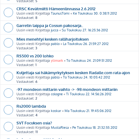
Vastaukset:
5
CRSC Kevätmiitti Hämeenlinnassa 2.6.2012
Uusin viesti Kirjoittaja
TaunusTomi
«
Ke Toukokuu 30. 0:38:11 2012
Vastaukset:
8
Garretin laippa ja Cossun pakosarja..
Uusin viesti Kirjoittaja
jucca
«
Su Toukokuu 27. 16:25:36 2012
Mies menehtyi kesken ralliharjoituksen
Uusin viesti Kirjoittaja
pablo
«
La Toukokuu 26. 21:59:27 2012
Vastaukset:
3
RS500 vs 200 lohko
Uusin viesti Kirjoittaja
ylimark
«
To Toukokuu 24. 21:09:51 2012
Vastaukset:
1
Kuljettaja sai häkämyrkytyksen kesken Radalle.com rata-ajon
Uusin viesti Kirjoittaja
pablo
«
To Toukokuu 24. 10:05:42 2012
Vastaukset:
6
-97 mondeon mittarin vaihto -> -98 mondeon mittariin
Uusin viesti Kirjoittaja
cologne
«
Ti Toukokuu 22. 14:56:26 2012
Vastaukset:
2
Rs2000 lambda
Uusin viesti Kirjoittaja
koskar
«
Ma Toukokuu 21. 19:45:06 2012
Vastaukset:
4
SVT Focuksen osia?
Uusin viesti Kirjoittaja
MustaRiesa
«
Pe Toukokuu 18. 21:32:55 2012
Vastaukset:
11