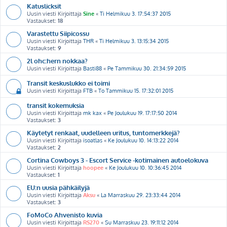
Katuslicksit
Uusin viesti Kirjoittaja
Sine
«
Ti Helmikuu 3. 17:54:37 2015
Vastaukset:
18
Varastettu Siipicossu
Uusin viesti Kirjoittaja
THR
«
Ti Helmikuu 3. 13:15:34 2015
Vastaukset:
9
2l ohc:hern nokkaa?
Uusin viesti Kirjoittaja
Basti88
«
Pe Tammikuu 30. 21:34:59 2015
Transit keskuslukko ei toimi
Uusin viesti Kirjoittaja
FTB
«
To Tammikuu 15. 17:32:01 2015
transit kokemuksia
Uusin viesti Kirjoittaja
mk kax
«
Pe Joulukuu 19. 17:17:50 2014
Vastaukset:
3
Käytetyt renkaat, uudelleen uritus, tuntomerkkejä?
Uusin viesti Kirjoittaja
isoatlas
«
Ke Joulukuu 10. 14:13:22 2014
Vastaukset:
2
Cortina Cowboys 3 - Escort Service -kotimainen autoelokuva
Uusin viesti Kirjoittaja
hoopee
«
Ke Joulukuu 10. 10:36:45 2014
Vastaukset:
1
EU:n uusia pähkäilyjä
Uusin viesti Kirjoittaja
Aksu
«
La Marraskuu 29. 23:33:44 2014
Vastaukset:
3
FoMoCo Ahvenisto kuvia
Uusin viesti Kirjoittaja
RS270
«
Su Marraskuu 23. 19:11:12 2014