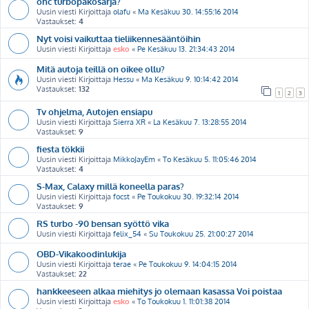
ohc turbopakosarja?
Uusin viesti Kirjoittaja
olafu
«
Ma Kesäkuu 30. 14:55:16 2014
Vastaukset:
4
Nyt voisi vaikuttaa tieliikennesääntöihin
Uusin viesti Kirjoittaja
esko
«
Pe Kesäkuu 13. 21:34:43 2014
Mitä autoja teillä on oikee ollu?
Uusin viesti Kirjoittaja
Hessu
«
Ma Kesäkuu 9. 10:14:42 2014
Vastaukset:
132
1
2
3
Tv ohjelma, Autojen ensiapu
Uusin viesti Kirjoittaja
Sierra XR
«
La Kesäkuu 7. 13:28:55 2014
Vastaukset:
9
fiesta tökkii
Uusin viesti Kirjoittaja
MikkoJayEm
«
To Kesäkuu 5. 11:05:46 2014
Vastaukset:
4
S-Max, Calaxy millä koneella paras?
Uusin viesti Kirjoittaja
focst
«
Pe Toukokuu 30. 19:32:14 2014
Vastaukset:
9
RS turbo -90 bensan syöttö vika
Uusin viesti Kirjoittaja
felix_54
«
Su Toukokuu 25. 21:00:27 2014
OBD-Vikakoodinlukija
Uusin viesti Kirjoittaja
terae
«
Pe Toukokuu 9. 14:04:15 2014
Vastaukset:
22
hankkeeseen alkaa miehitys jo olemaan kasassa Voi poistaa
Uusin viesti Kirjoittaja
esko
«
To Toukokuu 1. 11:01:38 2014