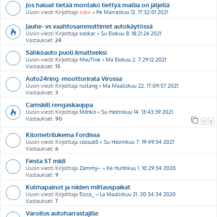
Jos haluat tietää montako tiettyä mallia on jäljellä
Uusin viesti Kirjoittaja
esko
«
Pe Marraskuu 12. 17:32:01 2021
Jauhe- vs vaahtosammuttimet autokäytössä
Uusin viesti Kirjoittaja
koskar
«
Su Elokuu 8. 18:21:26 2021
Vastaukset:
24
Sähköauto puoli ilmatteeksi
Uusin viesti Kirjoittaja
MouTine
«
Ma Elokuu 2. 7:29:12 2021
Vastaukset:
15
Auto24ring -moottorirata Virossa
Uusin viesti Kirjoittaja
rustang
«
Ma Maaliskuu 22. 17:09:57 2021
Vastaukset:
3
Camskill rengaskauppa
Uusin viesti Kirjoittaja
Möhkö
«
Su Helmikuu 14. 13:43:39 2021
Vastaukset:
90
1
2
Kilometrilukema Fordissa
Uusin viesti Kirjoittaja
cossu65
«
Su Helmikuu 7. 19:49:34 2021
Vastaukset:
6
Fiesta ST mk8
Uusin viesti Kirjoittaja
Zammy--
«
Ke Huhtikuu 1. 10:29:34 2020
Vastaukset:
9
Kulmapainot ja niiden mittauspaikat
Uusin viesti Kirjoittaja
Eicca_
«
La Maaliskuu 21. 20:34:34 2020
Vastaukset:
7
Varoitus autoharrastajille