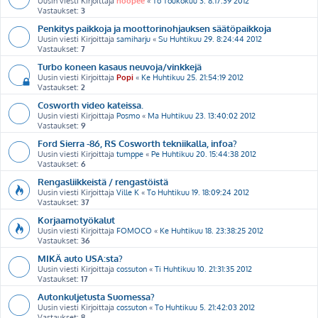
Uusin viesti Kirjoittaja
hoopee
«
To Toukokuu 3. 8:17:39 2012
Vastaukset:
3
Penkitys paikkoja ja moottorinohjauksen säätöpaikkoja
Uusin viesti Kirjoittaja
samiharju
«
Su Huhtikuu 29. 8:24:44 2012
Vastaukset:
7
Turbo koneen kasaus neuvoja/vinkkejä
Uusin viesti Kirjoittaja
Popi
«
Ke Huhtikuu 25. 21:54:19 2012
Vastaukset:
2
Cosworth video kateissa.
Uusin viesti Kirjoittaja
Posmo
«
Ma Huhtikuu 23. 13:40:02 2012
Vastaukset:
9
Ford Sierra -86, RS Cosworth tekniikalla, infoa?
Uusin viesti Kirjoittaja
tumppe
«
Pe Huhtikuu 20. 15:44:38 2012
Vastaukset:
6
Rengasliikkeistä / rengastöistä
Uusin viesti Kirjoittaja
Ville K
«
To Huhtikuu 19. 18:09:24 2012
Vastaukset:
37
Korjaamotyökalut
Uusin viesti Kirjoittaja
FOMOCO
«
Ke Huhtikuu 18. 23:38:25 2012
Vastaukset:
36
MIKÄ auto USA:sta?
Uusin viesti Kirjoittaja
cossuton
«
Ti Huhtikuu 10. 21:31:35 2012
Vastaukset:
17
Autonkuljetusta Suomessa?
Uusin viesti Kirjoittaja
cossuton
«
To Huhtikuu 5. 21:42:03 2012
Vastaukset:
8