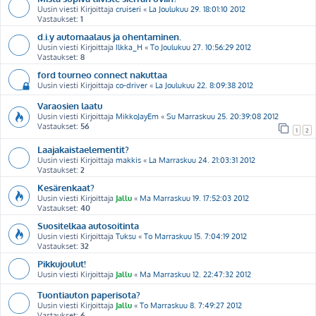
Uusin viesti Kirjoittaja
cruiseri
«
La Joulukuu 29. 18:01:10 2012
Vastaukset:
1
d.i.y automaalaus ja ohentaminen.
Uusin viesti Kirjoittaja
Ilkka_H
«
To Joulukuu 27. 10:56:29 2012
Vastaukset:
8
ford tourneo connect nakuttaa
Uusin viesti Kirjoittaja
co-driver
«
La Joulukuu 22. 8:09:38 2012
Varaosien laatu
Uusin viesti Kirjoittaja
MikkoJayEm
«
Su Marraskuu 25. 20:39:08 2012
Vastaukset:
56
1
2
Laajakaistaelementit?
Uusin viesti Kirjoittaja
makkis
«
La Marraskuu 24. 21:03:31 2012
Vastaukset:
2
Kesärenkaat?
Uusin viesti Kirjoittaja
Jallu
«
Ma Marraskuu 19. 17:52:03 2012
Vastaukset:
40
Suositelkaa autosoitinta
Uusin viesti Kirjoittaja
Tuksu
«
To Marraskuu 15. 7:04:19 2012
Vastaukset:
32
Pikkujoulut!
Uusin viesti Kirjoittaja
Jallu
«
Ma Marraskuu 12. 22:47:32 2012
Tuontiauton paperisota?
Uusin viesti Kirjoittaja
Jallu
«
To Marraskuu 8. 7:49:27 2012
Vastaukset:
6