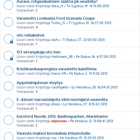
Auraus-/ohjauskulmien säätöä pk-seudulla?
Uusin viesti Kirjoittaja
Ilkka_H
«
To Syyskuu 19. 14:15:08 2013
Vastaukset:
2
Varastettu Loviisasta Ford Granada Coupe
Uusin viesti Kirjoittaja
Turbo_IS
«
Ti Syyskuu 10. 16:27:30 2013
Vastaukset:
4
ohc rullakeinut.
Uusin viesti Kirjoittaja
olafu
«
Ti Elokuu 27. 23:05:50 2013
Vastaukset:
1
123 virranjakaja ohc:hen
Uusin viesti Kirjoittaja
Hakkonen_88
«
Pe Elokuu 16. 6:57:08 2013
Vastaukset:
7
Kristiinankaupungista varastettu kaiuttimia
Uusin viesti Kirjoittaja
Sierra XR
«
Pe Elokuu 2. 13:11:06 2013
Appelsiinipinnan elvytys.
Uusin viesti Kirjoittaja
vauhtipete
«
Su Heinäkuu 28. 16:04:01 2013
Vastaukset:
3
E: datsun harrastelijoita vihti-nurmijärvi suunnilta
Uusin viesti Kirjoittaja
ahola
«
La Heinäkuu 27. 8:15:42 2013
Vastaukset:
1
Euroford Nordic 2013, Badhusparken, Mariehamn
Uusin viesti Kirjoittaja
siipicossu
«
Pe Kesäkuu 21. 13:08:41 2013
Vastaukset:
2
Vaunula maksoi korvauksia irtisanotulle.
Uusin viesti Kirjoittaja
xsx
«
Ke Kesäkuu 19. 15:29:55 2013