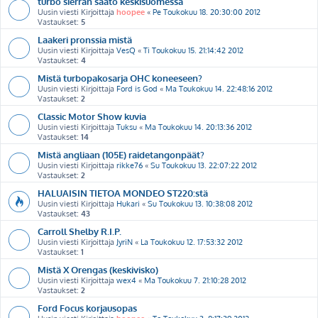
turbo sierran säätö keskisuomessa
Uusin viesti Kirjoittaja
hoopee
«
Pe Toukokuu 18. 20:30:00 2012
Vastaukset:
5
Laakeri pronssia mistä
Uusin viesti Kirjoittaja
VesQ
«
Ti Toukokuu 15. 21:14:42 2012
Vastaukset:
4
Mistä turbopakosarja OHC koneeseen?
Uusin viesti Kirjoittaja
Ford is God
«
Ma Toukokuu 14. 22:48:16 2012
Vastaukset:
2
Classic Motor Show kuvia
Uusin viesti Kirjoittaja
Tuksu
«
Ma Toukokuu 14. 20:13:36 2012
Vastaukset:
14
Mistä angliaan (105E) raidetangonpäät?
Uusin viesti Kirjoittaja
rikke76
«
Su Toukokuu 13. 22:07:22 2012
Vastaukset:
2
HALUAISIN TIETOA MONDEO ST220:stä
Uusin viesti Kirjoittaja
Hukari
«
Su Toukokuu 13. 10:38:08 2012
Vastaukset:
43
Carroll Shelby R.I.P.
Uusin viesti Kirjoittaja
JyriN
«
La Toukokuu 12. 17:53:32 2012
Vastaukset:
1
Mistä X Orengas (keskivisko)
Uusin viesti Kirjoittaja
wex4
«
Ma Toukokuu 7. 21:10:28 2012
Vastaukset:
2
Ford Focus korjausopas