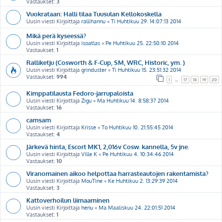
Vastaukset:
3
Vuokrataan: Halli tilaa Tuusulan Kellokoskella
Uusin viesti Kirjoittaja
rallihannu
«
Ti Huhtikuu 29. 14:07:13 2014
Mikä perä kyseessä?
Uusin viesti Kirjoittaja
isoatlas
«
Pe Huhtikuu 25. 22:50:10 2014
Vastaukset:
1
Ralliketju (Cosworth & F-Cup, SM, WRC, Historic, ym. )
Uusin viesti Kirjoittaja
grinduster
«
Ti Huhtikuu 15. 23:51:32 2014
Vastaukset:
994
1
…
17
18
19
20
Kimppatilausta Fedoro-jarrupaloista
Uusin viesti Kirjoittaja
Zigu
«
Ma Huhtikuu 14. 8:58:37 2014
Vastaukset:
16
camsam
Uusin viesti Kirjoittaja
Krisse
«
To Huhtikuu 10. 21:55:45 2014
Vastaukset:
4
Järkevä hinta, Escort MK1, 2,016v Cosw. kannella, 5v jne.
Uusin viesti Kirjoittaja
Ville K
«
Pe Huhtikuu 4. 10:34:46 2014
Vastaukset:
10
Viranomainen aikoo helpottaa harrasteautojen rakentamista?
Uusin viesti Kirjoittaja
MouTine
«
Ke Huhtikuu 2. 13:29:39 2014
Vastaukset:
3
Kattoverhoilun liimaaminen
Uusin viesti Kirjoittaja
henu
«
Ma Maaliskuu 24. 22:01:51 2014
Vastaukset:
1