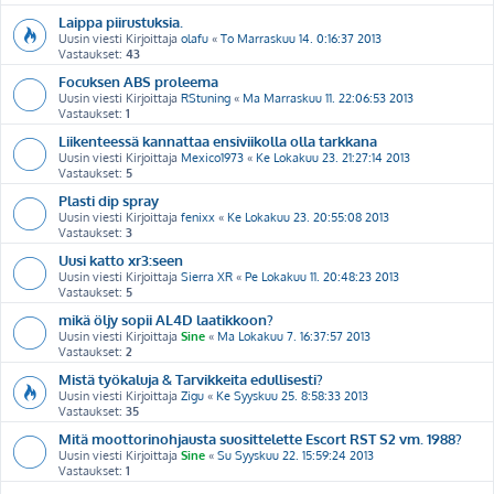
Laippa piirustuksia.
Uusin viesti Kirjoittaja
olafu
«
To Marraskuu 14. 0:16:37 2013
Vastaukset:
43
Focuksen ABS proleema
Uusin viesti Kirjoittaja
RStuning
«
Ma Marraskuu 11. 22:06:53 2013
Vastaukset:
1
Liikenteessä kannattaa ensiviikolla olla tarkkana
Uusin viesti Kirjoittaja
Mexico1973
«
Ke Lokakuu 23. 21:27:14 2013
Vastaukset:
5
Plasti dip spray
Uusin viesti Kirjoittaja
fenixx
«
Ke Lokakuu 23. 20:55:08 2013
Vastaukset:
3
Uusi katto xr3:seen
Uusin viesti Kirjoittaja
Sierra XR
«
Pe Lokakuu 11. 20:48:23 2013
Vastaukset:
5
mikä öljy sopii AL4D laatikkoon?
Uusin viesti Kirjoittaja
Sine
«
Ma Lokakuu 7. 16:37:57 2013
Vastaukset:
2
Mistä työkaluja & Tarvikkeita edullisesti?
Uusin viesti Kirjoittaja
Zigu
«
Ke Syyskuu 25. 8:58:33 2013
Vastaukset:
35
Mitä moottorinohjausta suosittelette Escort RST S2 vm. 1988?
Uusin viesti Kirjoittaja
Sine
«
Su Syyskuu 22. 15:59:24 2013
Vastaukset:
1