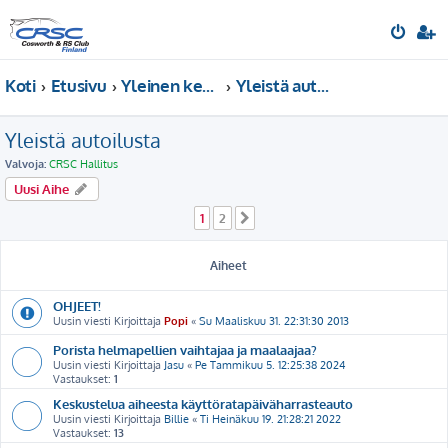
Koti
Etusivu
Yleinen keskustelu
Yleistä autoilusta
Yleistä autoilusta
Valvoja:
CRSC Hallitus
Uusi Aihe
1
2
Seuraava
Aiheet
OHJEET!
Uusin viesti Kirjoittaja
Popi
«
Su Maaliskuu 31. 22:31:30 2013
Porista helmapellien vaihtajaa ja maalaajaa?
Uusin viesti Kirjoittaja
Jasu
«
Pe Tammikuu 5. 12:25:38 2024
Vastaukset:
1
Keskustelua aiheesta käyttöratapäiväharrasteauto
Uusin viesti Kirjoittaja
Billie
«
Ti Heinäkuu 19. 21:28:21 2022
Vastaukset:
13