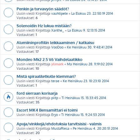
Penkin ja turvavyön säädöt?
Uusin viesti Kirjoittaja
vauhtipete
«
La Elokuu 23. 22:50:19 2014
Vastaukset:
6
Solenoidin Hz lukua mistään?
Uusin viesti Kirjoittaja
Xanthe_
«
La Elokuu 9. 12:13:15 2014
Vastaukset:
1
Alumiininprofiilin leikkaaminen / katkaisu
Uusin viesti Kirjoittaja
VooDoo
«
Ke Heinäkuu 30. 9:48:41 2014
Vastaukset:
17
Mondeo Mk2 2.5 V6 Vaihdelaatikko
Uusin viesti Kirjoittaja
ylimark
«
Ma Heinäkuu 28. 11:19:02 2014
Vastaukset:
10
Mistä spiraaliletkulle klemmari?
Uusin viesti Kirjoittaja
terae
«
Ke Heinäkuu 23. 10:23:10 2014
Vastaukset:
1
ford sierraan korisarja
Uusin viesti Kirjoittaja
piitp
«
Ti Heinäkuu 15. 15:33:45 2014
Vastaukset:
35
Escort MK4 Bensamittari ei toimi
Uusin viesti Kirjoittaja
Eryo
«
Ti Heinäkuu 15. 9:24:53 2014
Apuja/vinkkejä/ehdotuksia tarvitsisisi - valmis
Uusin viesti Kirjoittaja
MustaRiesa
«
Pe Heinäkuu 4. 20:20:51 2014
Vastaukset:
20