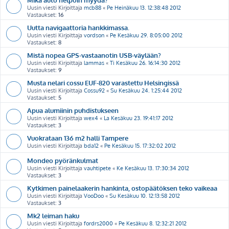
Uusin viesti Kirjoittaja
mcb88
«
Pe Heinäkuu 13. 12:38:48 2012
Vastaukset:
16
Uutta navigaattoria hankkimassa.
Uusin viesti Kirjoittaja
vordson
«
Pe Kesäkuu 29. 8:05:00 2012
Vastaukset:
8
Mistä nopea GPS-vastaanotin USB-väylään?
Uusin viesti Kirjoittaja
lammas
«
Ti Kesäkuu 26. 16:14:30 2012
Vastaukset:
9
Musta nelari cossu EUF-820 varastettu Helsingissä
Uusin viesti Kirjoittaja
Cossu92
«
Su Kesäkuu 24. 1:25:44 2012
Vastaukset:
5
Apua alumiinin puhdistukseen
Uusin viesti Kirjoittaja
wex4
«
La Kesäkuu 23. 19:41:17 2012
Vastaukset:
3
Vuokrataan 136 m2 halli Tampere
Uusin viesti Kirjoittaja
bda12
«
Pe Kesäkuu 15. 17:32:02 2012
Mondeo pyöränkulmat
Uusin viesti Kirjoittaja
vauhtipete
«
Ke Kesäkuu 13. 17:30:34 2012
Vastaukset:
3
Kytkimen painelaakerin hankinta, ostopäätöksen teko vaikeaa
Uusin viesti Kirjoittaja
VooDoo
«
Su Kesäkuu 10. 12:13:58 2012
Vastaukset:
3
Mk2 leiman haku
Uusin viesti Kirjoittaja
fordrs2000
«
Pe Kesäkuu 8. 12:32:21 2012