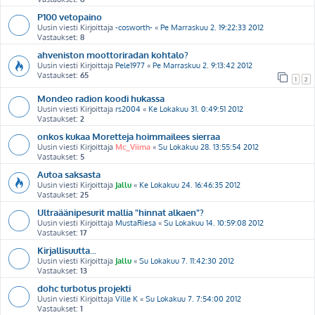
P100 vetopaino
Uusin viesti Kirjoittaja
-cosworth-
«
Pe Marraskuu 2. 19:22:33 2012
Vastaukset:
8
ahveniston moottoriradan kohtalo?
Uusin viesti Kirjoittaja
Pele1977
«
Pe Marraskuu 2. 9:13:42 2012
Vastaukset:
65
1
2
Mondeo radion koodi hukassa
Uusin viesti Kirjoittaja
rs2004
«
Ke Lokakuu 31. 0:49:51 2012
Vastaukset:
2
onkos kukaa Moretteja hoimmailees sierraa
Uusin viesti Kirjoittaja
Mc_Viima
«
Su Lokakuu 28. 13:55:54 2012
Vastaukset:
5
Autoa saksasta
Uusin viesti Kirjoittaja
Jallu
«
Ke Lokakuu 24. 16:46:35 2012
Vastaukset:
25
Ultraäänipesurit mallia "hinnat alkaen"?
Uusin viesti Kirjoittaja
MustaRiesa
«
Su Lokakuu 14. 10:59:08 2012
Vastaukset:
17
Kirjallisuutta...
Uusin viesti Kirjoittaja
Jallu
«
Su Lokakuu 7. 11:42:30 2012
Vastaukset:
13
dohc turbotus projekti
Uusin viesti Kirjoittaja
Ville K
«
Su Lokakuu 7. 7:54:00 2012
Vastaukset:
1