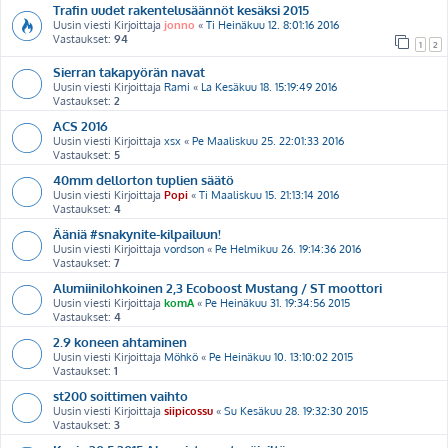
Trafin uudet rakentelusäännöt kesäksi 2015
Uusin viesti Kirjoittaja
jonno
«
Ti Heinäkuu 12. 8:01:16 2016
Vastaukset:
94
1
2
Sierran takapyörän navat
Uusin viesti Kirjoittaja
Rami
«
La Kesäkuu 18. 15:19:49 2016
Vastaukset:
2
ACS 2016
Uusin viesti Kirjoittaja
xsx
«
Pe Maaliskuu 25. 22:01:33 2016
Vastaukset:
5
40mm dellorton tuplien säätö
Uusin viesti Kirjoittaja
Popi
«
Ti Maaliskuu 15. 21:13:14 2016
Vastaukset:
4
Ääniä #snakynite-kilpailuun!
Uusin viesti Kirjoittaja
vordson
«
Pe Helmikuu 26. 19:14:36 2016
Vastaukset:
7
Alumiinilohkoinen 2,3 Ecoboost Mustang / ST moottori
Uusin viesti Kirjoittaja
komA
«
Pe Heinäkuu 31. 19:34:56 2015
Vastaukset:
4
2.9 koneen ahtaminen
Uusin viesti Kirjoittaja
Möhkö
«
Pe Heinäkuu 10. 13:10:02 2015
Vastaukset:
1
st200 soittimen vaihto
Uusin viesti Kirjoittaja
siipicossu
«
Su Kesäkuu 28. 19:32:30 2015
Vastaukset:
3