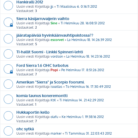
Hankiralli 2012
Uusin viesti Kirjoittaja
jjs
«
Ti Maaliskuu 6. 0:16:11 2012
Vastaukset:
3
Sierra käsijarruvaijerin vaihto
Uusin viesti Kirjoittaja
Sine
«
Ti Helmikuu 28. 16:08:51 2012
Vastaukset:
2
jääratapäivää hyvinkäänvauhtipuistossa??
Uusin viesti Kirjoittaja
escorvet
«
La Helmikuu 18. 14:26:39 2012
Vastaukset:
5
TI-hallit Suomi - Linkki Spinneri-lehti
Uusin viesti Kirjoittaja
vordson
«
La Helmikuu 18. 14:23:16 2012
Ford Sierra 1.6 OHC turbotus
Uusin viesti Kirjoittaja
Popi
«
Pe Helmikuu 17. 8:51:26 2012
Vastaukset:
7
Amerikan "Sierra" ja Scorpio foorumi.
Uusin viesti Kirjoittaja
isoatlas
«
To Helmikuu 16. 17:30:49 2012
komia taunus koneremontti
Uusin viesti Kirjoittaja
KtK
«
Ti Helmikuu 14. 21:42:29 2012
Vastaukset:
1
Hukkaportin kello
Uusin viesti Kirjoittaja
olafu
«
Ke Helmikuu 1. 19:38:16 2012
Vastaukset:
7
ohc sytkä
Uusin viesti Kirjoittaja
marker
«
Ti Tammikuu 31. 22:03:43 2012