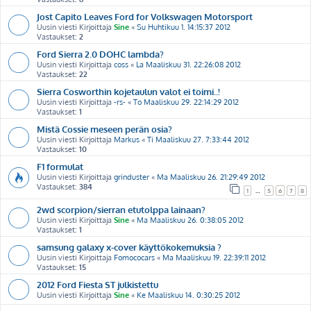
Jost Capito Leaves Ford for Volkswagen Motorsport
Uusin viesti Kirjoittaja
Sine
«
Su Huhtikuu 1. 14:15:37 2012
Vastaukset:
2
Ford Sierra 2.0 DOHC lambda?
Uusin viesti Kirjoittaja
coss
«
La Maaliskuu 31. 22:26:08 2012
Vastaukset:
22
Sierra Cosworthin kojetaulun valot ei toimi..!
Uusin viesti Kirjoittaja
-rs-
«
To Maaliskuu 29. 22:14:29 2012
Vastaukset:
1
Mistä Cossie meseen perän osia?
Uusin viesti Kirjoittaja
Markus
«
Ti Maaliskuu 27. 7:33:44 2012
Vastaukset:
10
F1 formulat
Uusin viesti Kirjoittaja
grinduster
«
Ma Maaliskuu 26. 21:29:49 2012
Vastaukset:
384
1
…
5
6
7
8
2wd scorpion/sierran etutolppa lainaan?
Uusin viesti Kirjoittaja
Sine
«
Ma Maaliskuu 26. 0:38:05 2012
Vastaukset:
1
samsung galaxy x-cover käyttökokemuksia ?
Uusin viesti Kirjoittaja
Fomococars
«
Ma Maaliskuu 19. 22:39:11 2012
Vastaukset:
15
2012 Ford Fiesta ST julkistettu
Uusin viesti Kirjoittaja
Sine
«
Ke Maaliskuu 14. 0:30:25 2012