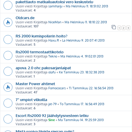
pakettiauto matkailuautoksi vero keskustelu
Uusin viesti Kirjoittaja
samiharju
«
Ma Helmikuu 11. 18:51:02 2013
Vastaukset:
4
Oldcars.de
Uusin viesti Kirjoittaja
NiceMan
«
Ma Helmikuu 11. 18:10:22 2013
Vastaukset:
107
1
2
3
RS 2000 kumispoilerin hoito?
Uusin viesti Kirjoittaja
Haxu.R
«
La Helmikuu 9. 20:07:41 2013
Vastaukset:
5
Rs2000 termostaattikotelo
Uusin viesti Kirjoittaja
Tekno
«
Ma Helmikuu 4. 19:02:01 2013
Vastaukset:
2
apuva. 2.0 ohc pakosarjanlaipat
Uusin viesti Kirjoittaja
olafu
«
Ke Tammikuu 23. 18:32:38 2013
Vastaukset:
1
Master Power ahtimet
Uusin viesti Kirjoittaja
Fomococars
«
Ti Tammikuu 22. 16:56:54 2013
Vastaukset:
47
7" umpiot vilkuilla
Uusin viesti Kirjoittaja
jat-79
«
To Tammikuu 17. 16:56:49 2013
Vastaukset:
6
Escort Rs2000 92 Jäähdytysnesteen letku
Uusin viesti Kirjoittaja
Sine
«
Ma Tammikuu 14. 19:25:59 2013
Vastaukset:
3
Mistä sopiva tiiviste sierran oviin?