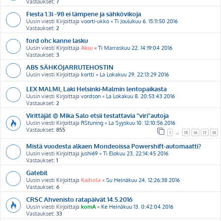
Vastaukset:
7
Fiesta 1.3i -98 ei lämpene ja sähkövikoja
Uusin viesti Kirjoittaja
voorti-ukko
«
Ti Joulukuu 6. 15:11:50 2016
Vastaukset:
2
ford ohc kanne lasku
Uusin viesti Kirjoittaja
Aksu
«
Ti Marraskuu 22. 14:19:04 2016
Vastaukset:
3
ABS SÄHKÖJARRUTEHOSTIN
Uusin viesti Kirjoittaja
kortti
«
La Lokakuu 29. 22:13:29 2016
LEX MALMI, Laki Helsinki-Malmin lentopaikasta
Uusin viesti Kirjoittaja
vordson
«
La Lokakuu 8. 20:53:43 2016
Vastaukset:
2
Virittäjät @ Mika Salo etsii testattavia "viri"autoja
Uusin viesti Kirjoittaja
RStuning
«
La Syyskuu 10. 12:10:56 2016
Vastaukset:
855
1
…
15
16
17
18
Mistä vuodesta alkaen Mondeoissa Powershift-automaatti?
Uusin viesti Kirjoittaja
jushi69
«
Ti Elokuu 23. 22:14:45 2016
Vastaukset:
1
Gatebil
Uusin viesti Kirjoittaja
Kaihola
«
Su Heinäkuu 24. 12:26:38 2016
Vastaukset:
6
CRSC Ahvenisto ratapäivät 14.5.2016
Uusin viesti Kirjoittaja
komA
«
Ke Heinäkuu 13. 0:42:04 2016
Vastaukset:
33