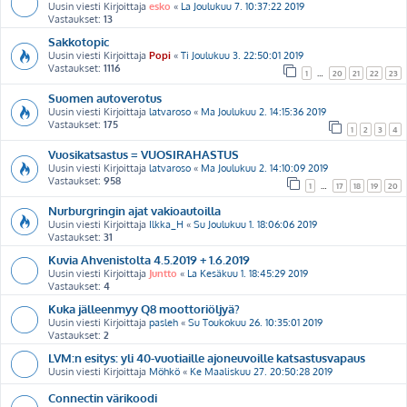
Uusin viesti Kirjoittaja
esko
«
La Joulukuu 7. 10:37:22 2019
Vastaukset:
13
Sakkotopic
Uusin viesti Kirjoittaja
Popi
«
Ti Joulukuu 3. 22:50:01 2019
Vastaukset:
1116
1
…
20
21
22
23
Suomen autoverotus
Uusin viesti Kirjoittaja
latvaroso
«
Ma Joulukuu 2. 14:15:36 2019
Vastaukset:
175
1
2
3
4
Vuosikatsastus = VUOSIRAHASTUS
Uusin viesti Kirjoittaja
latvaroso
«
Ma Joulukuu 2. 14:10:09 2019
Vastaukset:
958
1
…
17
18
19
20
Nurburgringin ajat vakioautoilla
Uusin viesti Kirjoittaja
Ilkka_H
«
Su Joulukuu 1. 18:06:06 2019
Vastaukset:
31
Kuvia Ahvenistolta 4.5.2019 + 1.6.2019
Uusin viesti Kirjoittaja
Juntto
«
La Kesäkuu 1. 18:45:29 2019
Vastaukset:
4
Kuka jälleenmyy Q8 moottoriöljyä?
Uusin viesti Kirjoittaja
pasleh
«
Su Toukokuu 26. 10:35:01 2019
Vastaukset:
2
LVM:n esitys: yli 40-vuotiaille ajoneuvoille katsastusvapaus
Uusin viesti Kirjoittaja
Möhkö
«
Ke Maaliskuu 27. 20:50:28 2019
Connectin värikoodi