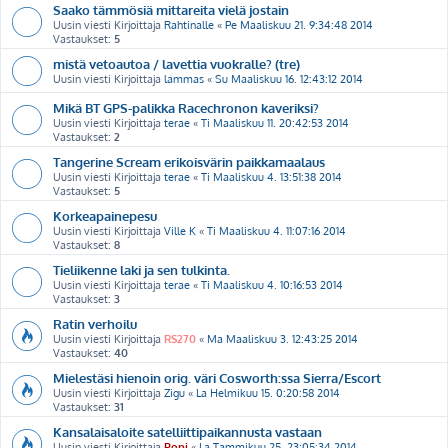
Saako tämmösiä mittareita vielä jostain
Uusin viesti Kirjoittaja
Rahtinalle
«
Pe Maaliskuu 21. 9:34:48 2014
Vastaukset:
5
mistä vetoautoa / lavettia vuokralle? (tre)
Uusin viesti Kirjoittaja
lammas
«
Su Maaliskuu 16. 12:43:12 2014
Mikä BT GPS-palikka Racechronon kaveriksi?
Uusin viesti Kirjoittaja
terae
«
Ti Maaliskuu 11. 20:42:53 2014
Vastaukset:
2
Tangerine Scream erikoisvärin paikkamaalaus
Uusin viesti Kirjoittaja
terae
«
Ti Maaliskuu 4. 13:51:38 2014
Vastaukset:
5
Korkeapainepesu
Uusin viesti Kirjoittaja
Ville K
«
Ti Maaliskuu 4. 11:07:16 2014
Vastaukset:
8
Tieliikenne laki ja sen tulkinta.
Uusin viesti Kirjoittaja
terae
«
Ti Maaliskuu 4. 10:16:53 2014
Vastaukset:
3
Ratin verhoilu
Uusin viesti Kirjoittaja
RS270
«
Ma Maaliskuu 3. 12:43:25 2014
Vastaukset:
40
Mielestäsi hienoin orig. väri Cosworth:ssa Sierra/Escort
Uusin viesti Kirjoittaja
Zigu
«
La Helmikuu 15. 0:20:58 2014
Vastaukset:
31
Kansalaisaloite satelliittipaikannusta vastaan
Uusin viesti Kirjoittaja
Popi
«
La Tammikuu 25. 23:05:34 2014