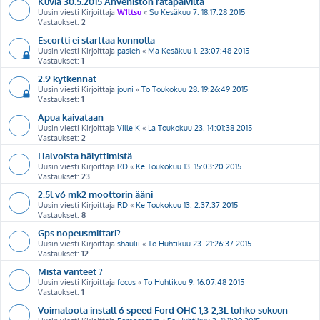
Kuvia 30.5.2015 Ahveniston ratapäiviltä
Uusin viesti Kirjoittaja
W1ltsu
«
Su Kesäkuu 7. 18:17:28 2015
Vastaukset:
2
Escortti ei starttaa kunnolla
Uusin viesti Kirjoittaja
pasleh
«
Ma Kesäkuu 1. 23:07:48 2015
Vastaukset:
1
2.9 kytkennät
Uusin viesti Kirjoittaja
jouni
«
To Toukokuu 28. 19:26:49 2015
Vastaukset:
1
Apua kaivataan
Uusin viesti Kirjoittaja
Ville K
«
La Toukokuu 23. 14:01:38 2015
Vastaukset:
2
Halvoista hälyttimistä
Uusin viesti Kirjoittaja
RD
«
Ke Toukokuu 13. 15:03:20 2015
Vastaukset:
23
2.5l v6 mk2 moottorin ääni
Uusin viesti Kirjoittaja
RD
«
Ke Toukokuu 13. 2:37:37 2015
Vastaukset:
8
Gps nopeusmittari?
Uusin viesti Kirjoittaja
shaulii
«
To Huhtikuu 23. 21:26:37 2015
Vastaukset:
12
Mistä vanteet ?
Uusin viesti Kirjoittaja
focus
«
To Huhtikuu 9. 16:07:48 2015
Vastaukset:
1
Voimaloota install 6 speed Ford OHC 1,3-2,3L lohko sukuun