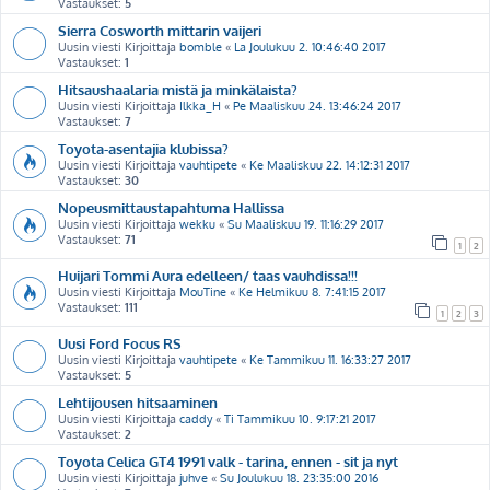
Vastaukset:
5
Sierra Cosworth mittarin vaijeri
Uusin viesti Kirjoittaja
bomble
«
La Joulukuu 2. 10:46:40 2017
Vastaukset:
1
Hitsaushaalaria mistä ja minkälaista?
Uusin viesti Kirjoittaja
Ilkka_H
«
Pe Maaliskuu 24. 13:46:24 2017
Vastaukset:
7
Toyota-asentajia klubissa?
Uusin viesti Kirjoittaja
vauhtipete
«
Ke Maaliskuu 22. 14:12:31 2017
Vastaukset:
30
Nopeusmittaustapahtuma Hallissa
Uusin viesti Kirjoittaja
wekku
«
Su Maaliskuu 19. 11:16:29 2017
Vastaukset:
71
1
2
Huijari Tommi Aura edelleen/ taas vauhdissa!!!
Uusin viesti Kirjoittaja
MouTine
«
Ke Helmikuu 8. 7:41:15 2017
Vastaukset:
111
1
2
3
Uusi Ford Focus RS
Uusin viesti Kirjoittaja
vauhtipete
«
Ke Tammikuu 11. 16:33:27 2017
Vastaukset:
5
Lehtijousen hitsaaminen
Uusin viesti Kirjoittaja
caddy
«
Ti Tammikuu 10. 9:17:21 2017
Vastaukset:
2
Toyota Celica GT4 1991 valk - tarina, ennen - sit ja nyt
Uusin viesti Kirjoittaja
juhve
«
Su Joulukuu 18. 23:35:00 2016