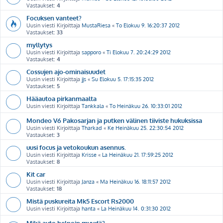
Vastaukset:
4
Focuksen vanteet?
Uusin viesti Kirjoittaja
MustaRiesa
«
To Elokuu 9. 16:20:37 2012
Vastaukset:
33
myllytys
Uusin viesti Kirjoittaja
sapporo
«
Ti Elokuu 7. 20:24:29 2012
Vastaukset:
4
Cossujen ajo-ominaisuudet
Uusin viesti Kirjoittaja
jjs
«
Su Elokuu 5. 17:15:35 2012
Vastaukset:
5
Hääautoa pirkanmaalta
Uusin viesti Kirjoittaja
Tankkala
«
To Heinäkuu 26. 10:33:01 2012
Mondeo V6 Pakosarjan ja putken välinen tiiviste hukuksissa
Uusin viesti Kirjoittaja
Tharkad
«
Ke Heinäkuu 25. 22:30:54 2012
Vastaukset:
3
uusi focus ja vetokoukun asennus.
Uusin viesti Kirjoittaja
Krisse
«
La Heinäkuu 21. 17:59:25 2012
Vastaukset:
8
Kit car
Uusin viesti Kirjoittaja
Janza
«
Ma Heinäkuu 16. 18:11:57 2012
Vastaukset:
18
Mistä puskureita Mk5 Escort Rs2000
Uusin viesti Kirjoittaja
hanta
«
La Heinäkuu 14. 0:31:30 2012
Mikä auto helpoin myydä?