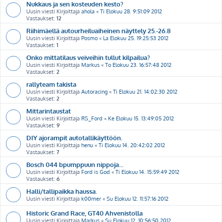
Nukkaus ja sen kosteuden kesto?
Uusin viesti Kirjoittaja
ahola
«
Ti Elokuu 28. 9:51:09 2012
Vastaukset:
12
Riihimäellä autourheiluaiheinen näyttely 25.-26.8
Uusin viesti Kirjoittaja
Posmo
«
La Elokuu 25. 19:25:53 2012
Vastaukset:
1
Onko mittatilaus veiveihin tullut kilpailua?
Uusin viesti Kirjoittaja
Markus
«
To Elokuu 23. 16:57:48 2012
Vastaukset:
2
rallyteam takista
Uusin viesti Kirjoittaja
Autoracing
«
Ti Elokuu 21. 14:02:30 2012
Vastaukset:
2
Mittarintaustat
Uusin viesti Kirjoittaja
RS_Ford
«
Ke Elokuu 15. 13:49:05 2012
Vastaukset:
9
DIY ajorampit autotallikäyttöön.
Uusin viesti Kirjoittaja
henu
«
Ti Elokuu 14. 20:42:02 2012
Vastaukset:
7
Bosch 044 bpumppuun nippoja...
Uusin viesti Kirjoittaja
Ford is God
«
Ti Elokuu 14. 15:59:49 2012
Vastaukset:
6
Halli/tallipaikka haussa.
Uusin viesti Kirjoittaja
k00mer
«
Su Elokuu 12. 11:57:16 2012
Historic Grand Race, GT40 Ahvenistolla
Uusin viesti Kirjoittaja
Markus
«
Su Elokuu 12. 10:56:50 2012