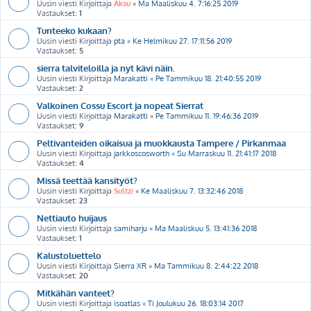
Uusin viesti Kirjoittaja
Aksu
«
Ma Maaliskuu 4. 7:16:25 2019
Vastaukset:
1
Tunteeko kukaan?
Uusin viesti Kirjoittaja
pta
«
Ke Helmikuu 27. 17:11:56 2019
Vastaukset:
5
sierra talviteloilla ja nyt kävi näin.
Uusin viesti Kirjoittaja
Marakatti
«
Pe Tammikuu 18. 21:40:55 2019
Vastaukset:
2
Valkoinen Cossu Escort ja nopeat Sierrat
Uusin viesti Kirjoittaja
Marakatti
«
Pe Tammikuu 11. 19:46:36 2019
Vastaukset:
9
Peltivanteiden oikaisua ja muokkausta Tampere / Pirkanmaa
Uusin viesti Kirjoittaja
jarkkoscosworth
«
Su Marraskuu 11. 21:41:17 2018
Vastaukset:
4
Missä teettää kansityöt?
Uusin viesti Kirjoittaja
Sultzi
«
Ke Maaliskuu 7. 13:32:46 2018
Vastaukset:
23
Nettiauto huijaus
Uusin viesti Kirjoittaja
samiharju
«
Ma Maaliskuu 5. 13:41:36 2018
Vastaukset:
1
Kalustoluettelo
Uusin viesti Kirjoittaja
Sierra XR
«
Ma Tammikuu 8. 2:44:22 2018
Vastaukset:
20
Mitkähän vanteet?
Uusin viesti Kirjoittaja
isoatlas
«
Ti Joulukuu 26. 18:03:14 2017