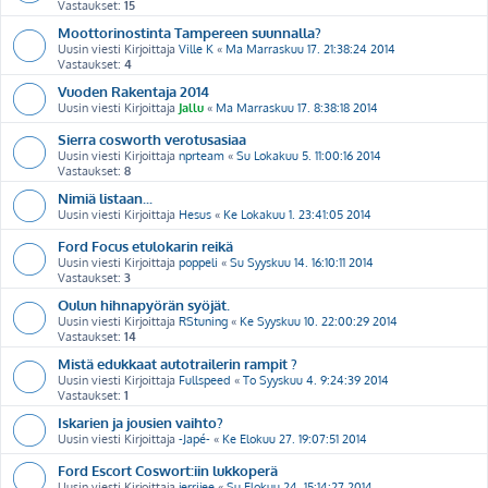
Vastaukset:
15
Moottorinostinta Tampereen suunnalla?
Uusin viesti Kirjoittaja
Ville K
«
Ma Marraskuu 17. 21:38:24 2014
Vastaukset:
4
Vuoden Rakentaja 2014
Uusin viesti Kirjoittaja
Jallu
«
Ma Marraskuu 17. 8:38:18 2014
Sierra cosworth verotusasiaa
Uusin viesti Kirjoittaja
nprteam
«
Su Lokakuu 5. 11:00:16 2014
Vastaukset:
8
Nimiä listaan...
Uusin viesti Kirjoittaja
Hesus
«
Ke Lokakuu 1. 23:41:05 2014
Ford Focus etulokarin reikä
Uusin viesti Kirjoittaja
poppeli
«
Su Syyskuu 14. 16:10:11 2014
Vastaukset:
3
Oulun hihnapyörän syöjät.
Uusin viesti Kirjoittaja
RStuning
«
Ke Syyskuu 10. 22:00:29 2014
Vastaukset:
14
Mistä edukkaat autotrailerin rampit ?
Uusin viesti Kirjoittaja
Fullspeed
«
To Syyskuu 4. 9:24:39 2014
Vastaukset:
1
Iskarien ja jousien vaihto?
Uusin viesti Kirjoittaja
-Japé-
«
Ke Elokuu 27. 19:07:51 2014
Ford Escort Coswort:iin lukkoperä
Uusin viesti Kirjoittaja
jerrijee
«
Su Elokuu 24. 15:14:27 2014