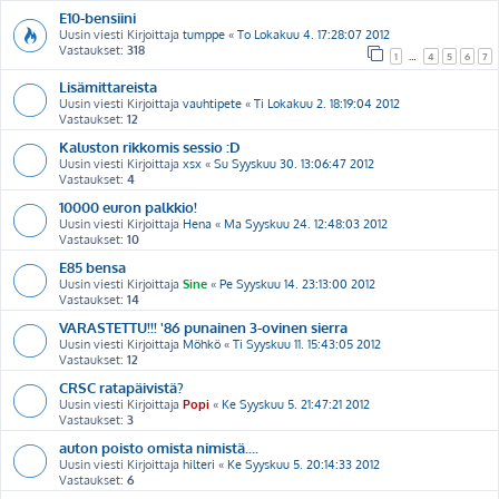
E10-bensiini
Uusin viesti Kirjoittaja
tumppe
«
To Lokakuu 4. 17:28:07 2012
Vastaukset:
318
1
…
4
5
6
7
Lisämittareista
Uusin viesti Kirjoittaja
vauhtipete
«
Ti Lokakuu 2. 18:19:04 2012
Vastaukset:
12
Kaluston rikkomis sessio :D
Uusin viesti Kirjoittaja
xsx
«
Su Syyskuu 30. 13:06:47 2012
Vastaukset:
4
10000 euron palkkio!
Uusin viesti Kirjoittaja
Hena
«
Ma Syyskuu 24. 12:48:03 2012
Vastaukset:
10
E85 bensa
Uusin viesti Kirjoittaja
Sine
«
Pe Syyskuu 14. 23:13:00 2012
Vastaukset:
14
VARASTETTU!!! '86 punainen 3-ovinen sierra
Uusin viesti Kirjoittaja
Möhkö
«
Ti Syyskuu 11. 15:43:05 2012
Vastaukset:
12
CRSC ratapäivistä?
Uusin viesti Kirjoittaja
Popi
«
Ke Syyskuu 5. 21:47:21 2012
Vastaukset:
3
auton poisto omista nimistä....
Uusin viesti Kirjoittaja
hilteri
«
Ke Syyskuu 5. 20:14:33 2012
Vastaukset:
6