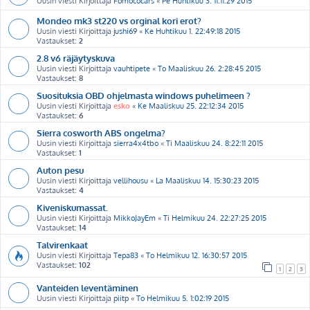
Uusin viesti Kirjoittaja
Fomococars
«
Pe Huhtikuu 3. 11:11:29 2015
Mondeo mk3 st220 vs orginal kori erot?
Uusin viesti Kirjoittaja
jushi69
«
Ke Huhtikuu 1. 22:49:18 2015
Vastaukset:
2
2.8 v6 räjäytyskuva
Uusin viesti Kirjoittaja
vauhtipete
«
To Maaliskuu 26. 2:28:45 2015
Vastaukset:
8
Suosituksia OBD ohjelmasta windows puhelimeen ?
Uusin viesti Kirjoittaja
esko
«
Ke Maaliskuu 25. 22:12:34 2015
Vastaukset:
6
Sierra cosworth ABS ongelma?
Uusin viesti Kirjoittaja
sierra4x4tbo
«
Ti Maaliskuu 24. 8:22:11 2015
Vastaukset:
1
Auton pesu
Uusin viesti Kirjoittaja
vellihousu
«
La Maaliskuu 14. 15:30:23 2015
Vastaukset:
4
Kiveniskumassat.
Uusin viesti Kirjoittaja
MikkoJayEm
«
Ti Helmikuu 24. 22:27:25 2015
Vastaukset:
14
Talvirenkaat
Uusin viesti Kirjoittaja
Tepa83
«
To Helmikuu 12. 16:30:57 2015
Vastaukset:
102
1
2
3
Vanteiden leventäminen
Uusin viesti Kirjoittaja
piitp
«
To Helmikuu 5. 1:02:19 2015