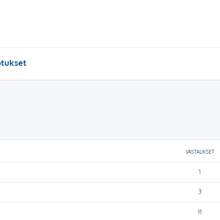
otukset
VASTAUKSET
1
3
11