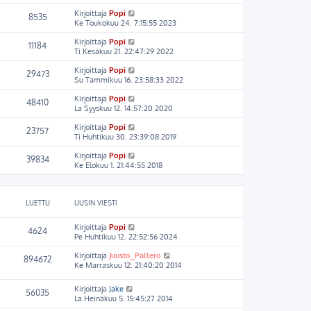
Kirjoittaja
Popi
8535
Ke Toukokuu 24. 7:15:55 2023
Kirjoittaja
Popi
11184
Ti Kesäkuu 21. 22:47:29 2022
Kirjoittaja
Popi
29473
Su Tammikuu 16. 23:58:33 2022
Kirjoittaja
Popi
48410
La Syyskuu 12. 14:57:20 2020
Kirjoittaja
Popi
23757
Ti Huhtikuu 30. 23:39:08 2019
Kirjoittaja
Popi
39834
Ke Elokuu 1. 21:44:55 2018
LUETTU
UUSIN VIESTI
Kirjoittaja
Popi
4624
Pe Huhtikuu 12. 22:52:56 2024
Kirjoittaja
Juusto_Pallero
894672
Ke Marraskuu 12. 21:40:20 2014
Kirjoittaja
Jake
56035
La Heinäkuu 5. 15:45:27 2014