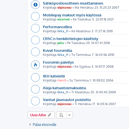
Sähköpostiosoitteen muuttaminen.
Kirjoittaja
siipicossu
» Ma Heinäkuu 23. 15:25:23 2007
Mobilepay maksut myös käytössä
Kirjoittaja
escorvet
» Ke Toukokuu 5. 22:01:18 2021
PerformanceBox
Kirjoittaja
Ilkka_H
» Ke Maaliskuu 3. 17:27:16 2010
CRSC:n henkilötietojen käsittely
Kirjoittaja
Jallu
» Pe Toukokuu 25. 14:07:41 2018
Kuvat foorumilla.
Kirjoittaja
Ilkka_H
» To Tammikuu 7. 16:43:56 2010
Foorumin päivitys
Kirjoittaja
siipicossu
» Ke Syyskuu 3. 14:01:17 2008
IKH käteistili
Kirjoittaja
HarriS
» Su Tammikuu 1. 10:08:02 2006
Aleja katsastusmaksuista.
Kirjoittaja
Ilkka_H
» Ti Maaliskuu 25. 21:45:45 2008
Vanhat jäsenautot poistettu
Kirjoittaja
siipicossu
» Ti Heinäkuu 17. 14:05:16 2007
Uusi Aihe
Palaa etusivulle