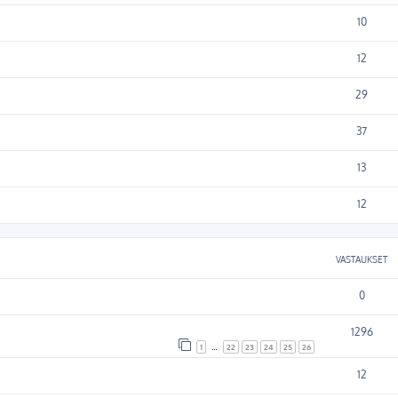
10
12
29
37
13
12
VASTAUKSET
0
1296
1
…
22
23
24
25
26
12