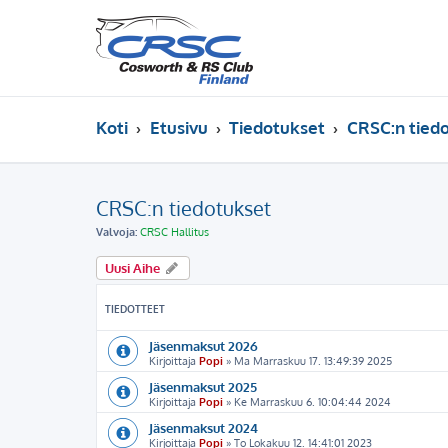
Koti
Etusivu
Tiedotukset
CRSC:n tied
CRSC:n tiedotukset
Valvoja:
CRSC Hallitus
Uusi Aihe
TIEDOTTEET
Jäsenmaksut 2026
Kirjoittaja
Popi
» Ma Marraskuu 17. 13:49:39 2025
Jäsenmaksut 2025
Kirjoittaja
Popi
» Ke Marraskuu 6. 10:04:44 2024
Jäsenmaksut 2024
Kirjoittaja
Popi
» To Lokakuu 12. 14:41:01 2023