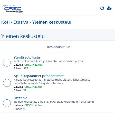
Koti
Etusivu
Yleinen keskustelu
Yleinen keskustelu
Keskustelualue
Yleistä autoilusta
Keskustelua autoilusta ja kaikesta Fordeihin liittyvästä.
Valvoja:
CRSC Hallitus
Aiheet:
582
Ajelut, tapaamiset ja tapahtumat
Kaipaatko ajeluseuraa tai oletko mahdollisesti järjestämässä
paikallistapaamista? Kirjoita siitä tänne.
Valvoja:
CRSC Hallitus
Aiheet:
28
Off topic
Yleinen keskustelu aiheista, jotka eivät kuulu muihin osastoihin.
Valvoja:
CRSC Hallitus
Aiheet:
9