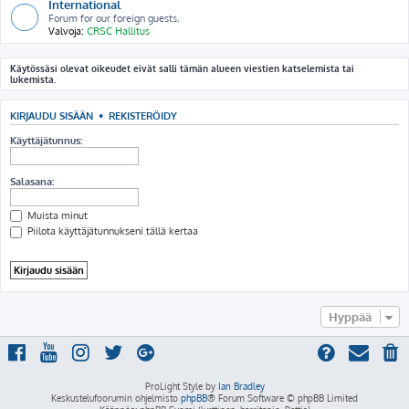
International
Forum for our foreign guests.
Valvoja:
CRSC Hallitus
Käytössäsi olevat oikeudet eivät salli tämän alueen viestien katselemista tai
lukemista.
KIRJAUDU SISÄÄN
•
REKISTERÖIDY
Käyttäjätunnus:
Salasana:
Muista minut
Piilota käyttäjätunnukseni tällä kertaa
Hyppää
ProLight Style by
Ian Bradley
Keskustelufoorumin ohjelmisto
phpBB
® Forum Software © phpBB Limited